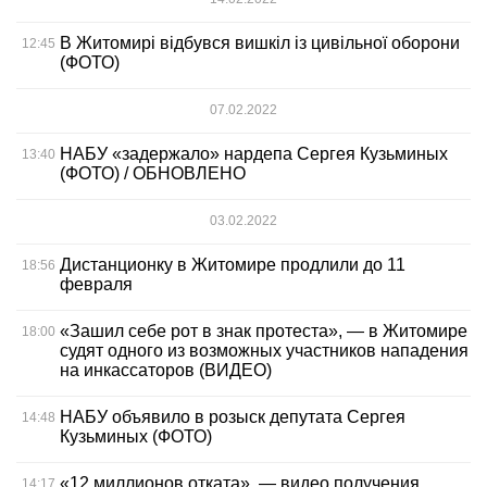
В Житомирі відбувся вишкіл із цивільної оборони
12:45
(ФОТО)
07.02.2022
НАБУ «задержало» нардепа Сергея Кузьминых
13:40
(ФОТО) / ОБНОВЛЕНО
03.02.2022
Дистанционку в Житомире продлили до 11
18:56
февраля
«Зашил себе рот в знак протеста», — в Житомире
18:00
судят одного из возможных участников нападения
на инкассаторов (ВИДЕО)
НАБУ объявило в розыск депутата Сергея
14:48
Кузьминых (ФОТО)
«12 миллионов отката», — видео получения
14:17