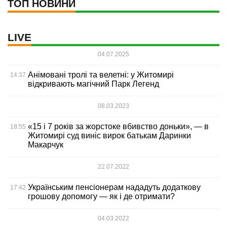
ТОП НОВИНИ
LIVE
04.07.2025
Анімовані тролі та велетні: у Житомирі
14:37
відкривають магічний Парк Легенд
08.03.2023
«15 і 7 років за жорстоке вбивство доньки», — в
18:55
Житомирі суд виніс вирок батькам Даринки
Макарчук
22.07.2022
Українським пенсіонерам нададуть додаткову
17:42
грошову допомогу — як і де отримати?
04.03.2022