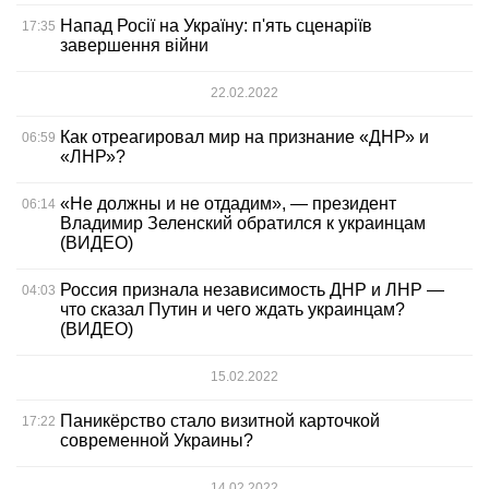
Напад Росії на Україну: п'ять сценаріїв
17:35
завершення війни
22.02.2022
Как отреагировал мир на признание «ДНР» и
06:59
«ЛНР»?
«Не должны и не отдадим», — президент
06:14
Владимир Зеленский обратился к украинцам
(ВИДЕО)
Россия признала независимость ДНР и ЛНР —
04:03
что сказал Путин и чего ждать украинцам?
(ВИДЕО)
15.02.2022
Паникёрство стало визитной карточкой
17:22
современной Украины?
14.02.2022