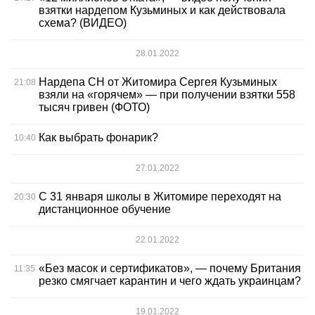
взятки нардепом Кузьминых и как действовала
схема? (ВИДЕО)
28.01.2022
Нардепа СН от Житомира Сергея Кузьминых
21:08
взяли на «горячем» — при получении взятки 558
тысяч гривен (ФОТО)
Как выбрать фонарик?
10:40
27.01.2022
С 31 января школы в Житомире переходят на
20:30
дистанционное обучение
22.01.2022
«Без масок и сертификатов», — почему Британия
11:35
резко смягчает карантин и чего ждать украинцам?
19.01.2022