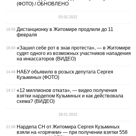
(ФОТО) / ОБНОВЛЕНО
03.02.2022
Дистанционку в Житомире продлили до 11
18:56
февраля
«Зашил себе рот в знак протеста», — в Житомире
18:00
судят одного из возможных участников нападения
на инкассаторов (ВИДЕО)
НАБУ объявило в розыск депутата Сергея
14:48
Кузьминых (ФОТО)
«12 миллионов отката», — видео получения
14:17
взятки нардепом Кузьминых и как действовала
схема? (ВИДЕО)
28.01.2022
Нардепа СН от Житомира Сергея Кузьминых
21:08
взяли на «горячем» — при получении взятки 558