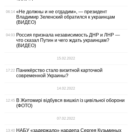
«Не должны и не отдадим», — президент
06:14
Владимир Зеленский обратился к украинцам
(ВИДЕО)
Россия признала независимость ДНР и ЛНР —
04:03
что сказал Путин и чего ждать украинцам?
(ВИДЕО)
15.02.2022
Паникёрство стало визитной карточкой
17:22
современной Украины?
14.02.2022
В Житомирі відбувся вишкіл із цивільної оборони
12:45
(ФОТО)
07.02.2022
НАБУ «задержало» нардепа Сергея Кузьминых
13:40