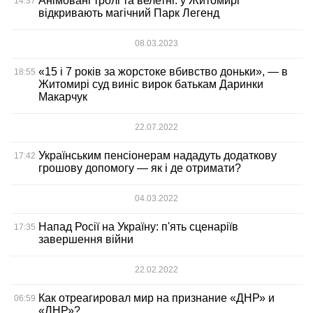
Анімовані тролі та велетні: у Житомирі
14:37
відкривають магічний Парк Легенд
08.03.2023
«15 і 7 років за жорстоке вбивство доньки», — в
18:55
Житомирі суд виніс вирок батькам Даринки
Макарчук
22.07.2022
Українським пенсіонерам нададуть додаткову
17:42
грошову допомогу — як і де отримати?
04.03.2022
Напад Росії на Україну: п'ять сценаріїв
17:35
завершення війни
22.02.2022
Как отреагировал мир на признание «ДНР» и
06:59
«ЛНР»?