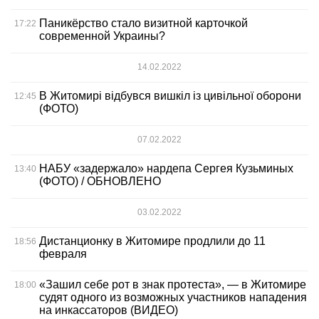
Паникёрство стало визитной карточкой
17:22
современной Украины?
14.02.2022
В Житомирі відбувся вишкіл із цивільної оборони
12:45
(ФОТО)
07.02.2022
НАБУ «задержало» нардепа Сергея Кузьминых
13:40
(ФОТО) / ОБНОВЛЕНО
03.02.2022
Дистанционку в Житомире продлили до 11
18:56
февраля
«Зашил себе рот в знак протеста», — в Житомире
18:00
судят одного из возможных участников нападения
на инкассаторов (ВИДЕО)