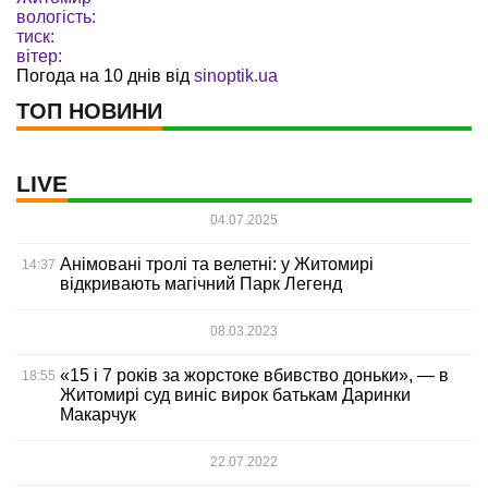
вологість:
тиск:
вітер:
Погода на 10 днів від
sinoptik.ua
ТОП НОВИНИ
LIVE
04.07.2025
Анімовані тролі та велетні: у Житомирі
14:37
відкривають магічний Парк Легенд
08.03.2023
«15 і 7 років за жорстоке вбивство доньки», — в
18:55
Житомирі суд виніс вирок батькам Даринки
Макарчук
22.07.2022