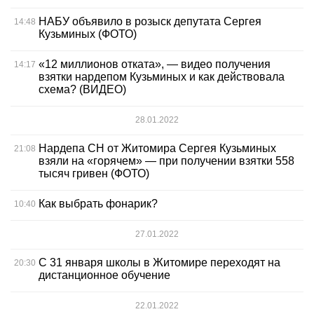
НАБУ объявило в розыск депутата Сергея
14:48
Кузьминых (ФОТО)
«12 миллионов отката», — видео получения
14:17
взятки нардепом Кузьминых и как действовала
схема? (ВИДЕО)
28.01.2022
Нардепа СН от Житомира Сергея Кузьминых
21:08
взяли на «горячем» — при получении взятки 558
тысяч гривен (ФОТО)
Как выбрать фонарик?
10:40
27.01.2022
С 31 января школы в Житомире переходят на
20:30
дистанционное обучение
22.01.2022