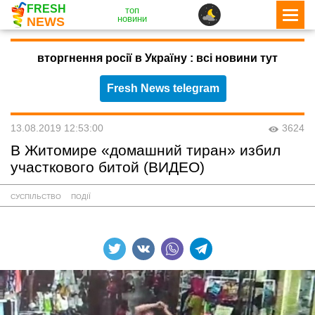
FRESH
топ
новини
NEWS
вторгнення росії в Україну : всі новини тут
Fresh News telegram
13.08.2019 12:53:00
3624
В Житомире «домашний тиран» избил
участкового битой (ВИДЕО)
СУСПІЛЬСТВО
ПОДІЇ