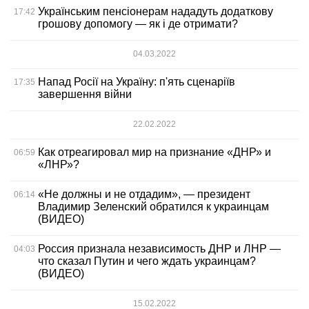
Українським пенсіонерам нададуть додаткову
17:42
грошову допомогу — як і де отримати?
04.03.2022
Напад Росії на Україну: п'ять сценаріїв
17:35
завершення війни
22.02.2022
Как отреагировал мир на признание «ДНР» и
06:59
«ЛНР»?
«Не должны и не отдадим», — президент
06:14
Владимир Зеленский обратился к украинцам
(ВИДЕО)
Россия признала независимость ДНР и ЛНР —
04:03
что сказал Путин и чего ждать украинцам?
(ВИДЕО)
15.02.2022