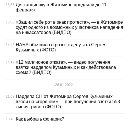
Дистанционку в Житомире продлили до 11
18:56
февраля
«Зашил себе рот в знак протеста», — в Житомире
18:00
судят одного из возможных участников нападения
на инкассаторов (ВИДЕО)
НАБУ объявило в розыск депутата Сергея
14:48
Кузьминых (ФОТО)
«12 миллионов отката», — видео получения
14:17
взятки нардепом Кузьминых и как действовала
схема? (ВИДЕО)
28.01.2022
Нардепа СН от Житомира Сергея Кузьминых
21:08
взяли на «горячем» — при получении взятки 558
тысяч гривен (ФОТО)
Как выбрать фонарик?
10:40