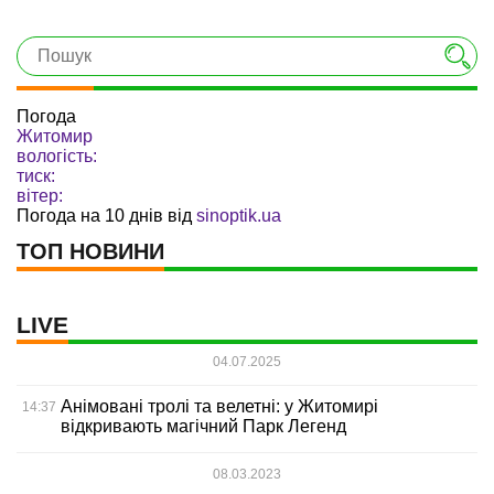
Погода
Житомир
вологість:
тиск:
вітер:
Погода на 10 днів від
sinoptik.ua
ТОП НОВИНИ
LIVE
04.07.2025
Анімовані тролі та велетні: у Житомирі
14:37
відкривають магічний Парк Легенд
08.03.2023