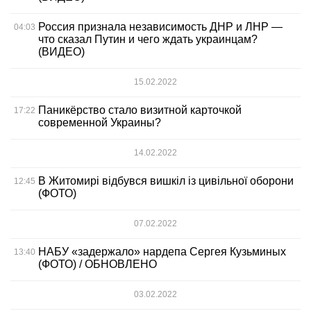
Россия признала независимость ДНР и ЛНР —
04:03
что сказал Путин и чего ждать украинцам?
(ВИДЕО)
15.02.2022
Паникёрство стало визитной карточкой
17:22
современной Украины?
14.02.2022
В Житомирі відбувся вишкіл із цивільної оборони
12:45
(ФОТО)
07.02.2022
НАБУ «задержало» нардепа Сергея Кузьминых
13:40
(ФОТО) / ОБНОВЛЕНО
03.02.2022