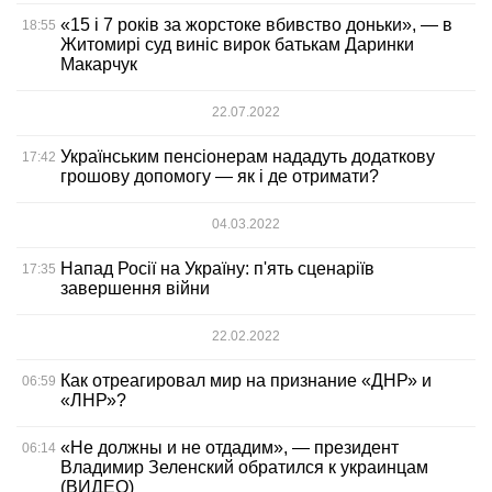
«15 і 7 років за жорстоке вбивство доньки», — в
18:55
Житомирі суд виніс вирок батькам Даринки
Макарчук
22.07.2022
Українським пенсіонерам нададуть додаткову
17:42
грошову допомогу — як і де отримати?
04.03.2022
Напад Росії на Україну: п'ять сценаріїв
17:35
завершення війни
22.02.2022
Как отреагировал мир на признание «ДНР» и
06:59
«ЛНР»?
«Не должны и не отдадим», — президент
06:14
Владимир Зеленский обратился к украинцам
(ВИДЕО)