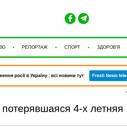
ВО
РЕПОРТАЖ
СПОРТ
ЗДОРОВ'Я
нення росії в Україну : всі новини тут
Fresh News tel
потерявшаяся 4-х летняя