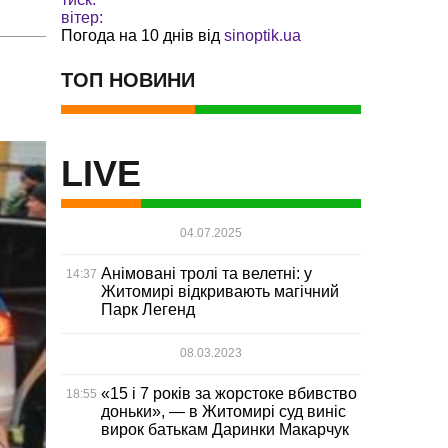
вітер:
Погода на 10 днів від
sinoptik.ua
ТОП НОВИНИ
LIVE
04.07.2025
Анімовані тролі та велетні: у
14:37
Житомирі відкривають магічний
Парк Легенд
08.03.2023
«15 і 7 років за жорстоке вбивство
18:55
доньки», — в Житомирі суд виніс
вирок батькам Даринки Макарчук