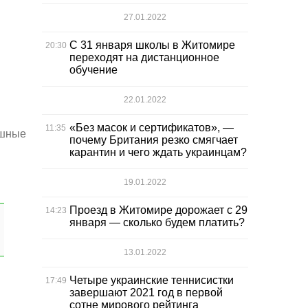
27.01.2022
С 31 января школы в Житомире
20:30
переходят на дистанционное
обучение
22.01.2022
«Без масок и сертификатов», —
11:35
ушные
почему Британия резко смягчает
карантин и чего ждать украинцам?
19.01.2022
Проезд в Житомире дорожает с 29
14:23
января — сколько будем платить?
13.01.2022
Четыре украинские теннисистки
17:49
завершают 2021 год в первой
сотне мирового рейтинга