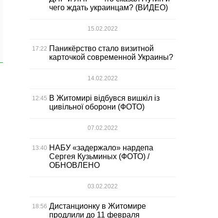
чего ждать украинцам? (ВИДЕО)
15.02.2022
Паникёрство стало визитной
17:22
карточкой современной Украины?
14.02.2022
В Житомирі відбувся вишкіл із
12:45
цивільної оборони (ФОТО)
07.02.2022
НАБУ «задержало» нардепа
13:40
Сергея Кузьминых (ФОТО) /
ОБНОВЛЕНО
03.02.2022
Дистанционку в Житомире
18:56
продлили до 11 февраля