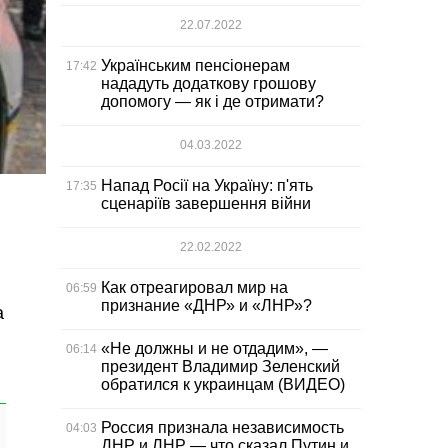
22.07.2022
Українським пенсіонерам
17:42
нададуть додаткову грошову
допомогу — як і де отримати?
04.03.2022
Напад Росії на Україну: п'ять
17:35
сценаріїв завершення війни
22.02.2022
Как отреагировал мир на
06:59
признание «ДНР» и «ЛНР»?
а
«Не должны и не отдадим», —
06:14
президент Владимир Зеленский
обратился к украинцам (ВИДЕО)
Россия признала независимость
04:03
ДНР и ЛНР — что сказал Путин и