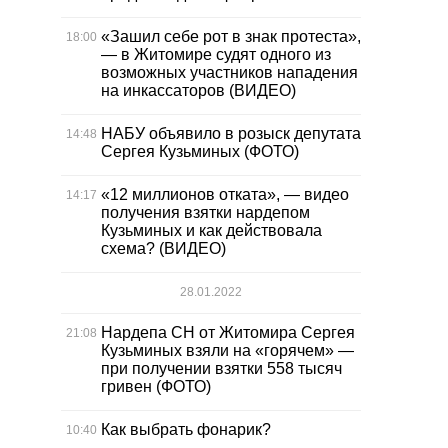
«Зашил себе рот в знак протеста»,
18:00
— в Житомире судят одного из
возможных участников нападения
на инкассаторов (ВИДЕО)
НАБУ объявило в розыск депутата
14:48
Сергея Кузьминых (ФОТО)
«12 миллионов отката», — видео
14:17
получения взятки нардепом
Кузьминых и как действовала
схема? (ВИДЕО)
28.01.2022
Нардепа СН от Житомира Сергея
21:08
Кузьминых взяли на «горячем» —
при получении взятки 558 тысяч
гривен (ФОТО)
Как выбрать фонарик?
10:40