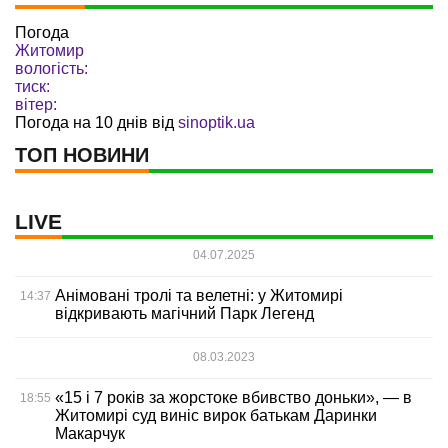
Погода
Житомир
вологість:
тиск:
вітер:
Погода на 10 днів від
sinoptik.ua
ТОП НОВИНИ
LIVE
04.07.2025
Анімовані тролі та велетні: у Житомирі
14:37
відкривають магічний Парк Легенд
08.03.2023
«15 і 7 років за жорстоке вбивство доньки», — в
18:55
Житомирі суд виніс вирок батькам Даринки
Макарчук