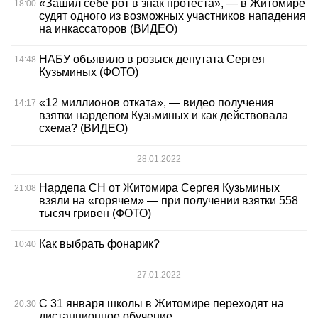
«Зашил себе рот в знак протеста», — в Житомире
18:00
судят одного из возможных участников нападения
на инкассаторов (ВИДЕО)
НАБУ объявило в розыск депутата Сергея
14:48
Кузьминых (ФОТО)
«12 миллионов отката», — видео получения
14:17
взятки нардепом Кузьминых и как действовала
схема? (ВИДЕО)
28.01.2022
Нардепа СН от Житомира Сергея Кузьминых
21:08
взяли на «горячем» — при получении взятки 558
тысяч гривен (ФОТО)
Как выбрать фонарик?
10:40
27.01.2022
С 31 января школы в Житомире переходят на
20:30
дистанционное обучение