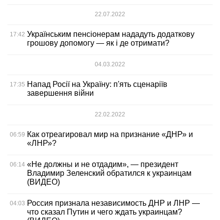
22.07.2022
Українським пенсіонерам нададуть додаткову
17:42
грошову допомогу — як і де отримати?
04.03.2022
Напад Росії на Україну: п'ять сценаріїв
17:35
завершення війни
22.02.2022
Как отреагировал мир на признание «ДНР» и
06:59
«ЛНР»?
«Не должны и не отдадим», — президент
06:14
Владимир Зеленский обратился к украинцам
(ВИДЕО)
Россия признала независимость ДНР и ЛНР —
04:03
что сказал Путин и чего ждать украинцам?