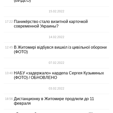
(ВИДЕО)
15.02.2022
Паникёрство стало визитной карточкой
17:22
современной Украины?
14.02.2022
В Житомирі відбувся вишкіл із цивільної оборони
12:45
(ФОТО)
07.02.2022
НАБУ «задержало» нардепа Сергея Кузьминых
13:40
(ФОТО) / ОБНОВЛЕНО
03.02.2022
Дистанционку в Житомире продлили до 11
18:56
февраля