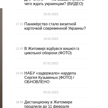
чего ждать украинцам? (ВИДЕО)
15.02.2022
Паникёрство стало визитной
17:22
карточкой современной Украины?
14.02.2022
В Житомирі відбувся вишкіл із
12:45
цивільної оборони (ФОТО)
07.02.2022
НАБУ «задержало» нардепа
13:40
Сергея Кузьминых (ФОТО) /
ОБНОВЛЕНО
03.02.2022
Дистанционку в Житомире
18:56
продлили до 11 февраля