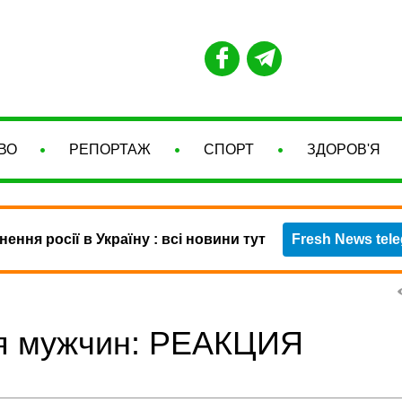
ВО
РЕПОРТАЖ
СПОРТ
ЗДОРОВ'Я
нення росії в Україну : всі новини тут
Fresh News tel
я мужчин: РЕАКЦИЯ