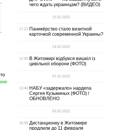
чего ждать украинцам? (ВИДЕО)
15.02.2022
Паникёрство стало визитной
17:22
карточкой современной Украины?
14.02.2022
В Житомирі відбувся вишкіл із
12:45
цивільної оборони (ФОТО)
что
07.02.2022
орию
НАБУ «задержало» нардепа
13:40
Сергея Кузьминых (ФОТО) /
ОБНОВЛЕНО
03.02.2022
Дистанционку в Житомире
18:56
продлили до 11 февраля