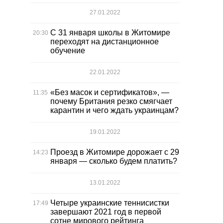
27.01.2022
С 31 января школы в Житомире
20:30
переходят на дистанционное
обучение
22.01.2022
«Без масок и сертификатов», —
11:35
почему Британия резко смягчает
карантин и чего ждать украинцам?
19.01.2022
Проезд в Житомире дорожает с 29
14:23
января — сколько будем платить?
13.01.2022
Четыре украинские теннисистки
17:49
завершают 2021 год в первой
сотне мирового рейтинга