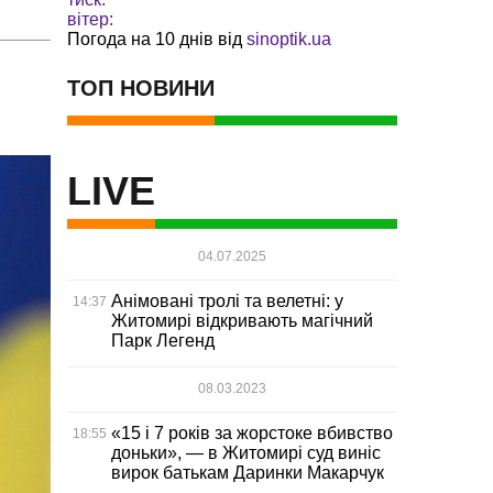
вітер:
Погода на 10 днів від
sinoptik.ua
ТОП НОВИНИ
LIVE
04.07.2025
Анімовані тролі та велетні: у
14:37
Житомирі відкривають магічний
Парк Легенд
08.03.2023
«15 і 7 років за жорстоке вбивство
18:55
доньки», — в Житомирі суд виніс
вирок батькам Даринки Макарчук