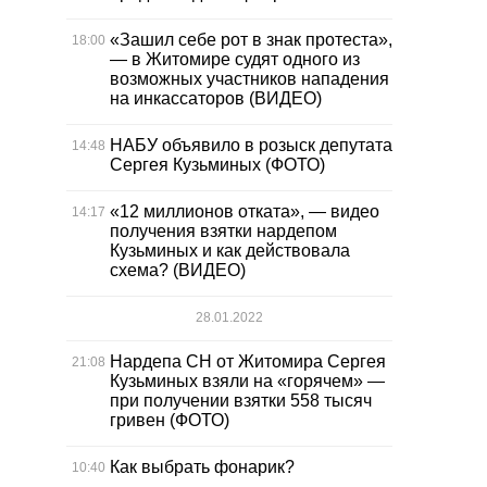
«Зашил себе рот в знак протеста»,
18:00
— в Житомире судят одного из
возможных участников нападения
на инкассаторов (ВИДЕО)
НАБУ объявило в розыск депутата
14:48
Сергея Кузьминых (ФОТО)
«12 миллионов отката», — видео
14:17
получения взятки нардепом
Кузьминых и как действовала
схема? (ВИДЕО)
28.01.2022
Нардепа СН от Житомира Сергея
21:08
Кузьминых взяли на «горячем» —
при получении взятки 558 тысяч
гривен (ФОТО)
Как выбрать фонарик?
10:40