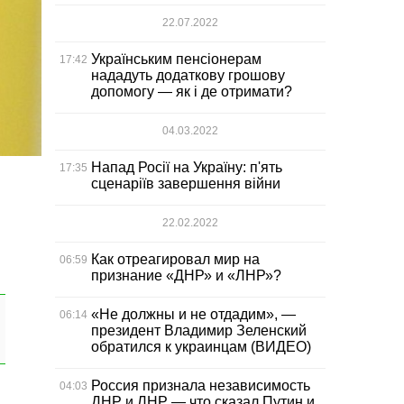
22.07.2022
Українським пенсіонерам
17:42
нададуть додаткову грошову
допомогу — як і де отримати?
04.03.2022
Напад Росії на Україну: п'ять
17:35
сценаріїв завершення війни
22.02.2022
Как отреагировал мир на
06:59
признание «ДНР» и «ЛНР»?
«Не должны и не отдадим», —
06:14
президент Владимир Зеленский
обратился к украинцам (ВИДЕО)
Россия признала независимость
04:03
ДНР и ЛНР — что сказал Путин и