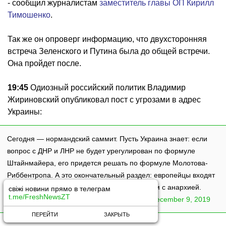
- сообщил журналистам
заместитель главы ОП Кирилл
Тимошенко
.
Так же он опроверг информацию, что двухсторонняя
встреча Зеленского и Путина была до общей встречи.
Она пройдет после.
19:45
Одиозный российский политик Владимир
Жириновский опубликовал пост с угрозами в адрес
Украины:
Сегодня — нормандский саммит. Пусть Украина знает: если
вопрос с ДНР и ЛНР не будет урегулирован по формуле
Штайнмайера, его придется решать по формуле Молотова-
Риббентропа. А это окончательный раздел: европейцы входят
во Львов, а мы войдем в Киев и покончим там с анархией.
свіжі новини прямо в телеграм
t.me/FreshNewsZT
— Владимир Жириновский (@Zhirinovskiy)
December 9, 2019
ПЕРЕЙТИ
ЗАКРЫТЬ