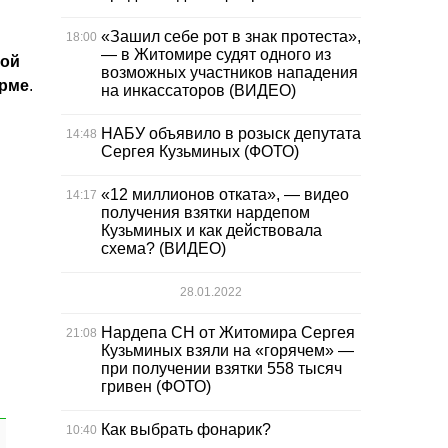
«Зашил себе рот в знак протеста»,
18:00
— в Житомире судят одного из
ной
возможных участников нападения
орме
.
на инкассаторов (ВИДЕО)
НАБУ объявило в розыск депутата
14:48
Сергея Кузьминых (ФОТО)
«12 миллионов отката», — видео
14:17
получения взятки нардепом
Кузьминых и как действовала
схема? (ВИДЕО)
28.01.2022
Нардепа СН от Житомира Сергея
21:08
Кузьминых взяли на «горячем» —
при получении взятки 558 тысяч
гривен (ФОТО)
Как выбрать фонарик?
10:40