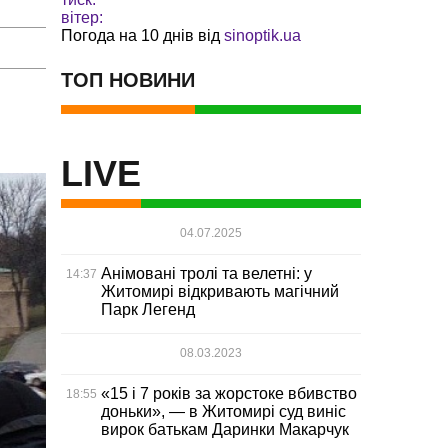
вітер:
Погода на 10 днів від
sinoptik.ua
ТОП НОВИНИ
LIVE
04.07.2025
Анімовані тролі та велетні: у
14:37
Житомирі відкривають магічний
Парк Легенд
08.03.2023
«15 і 7 років за жорстоке вбивство
18:55
доньки», — в Житомирі суд виніс
вирок батькам Даринки Макарчук