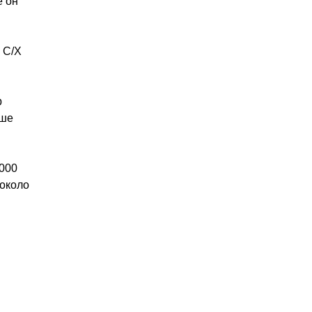
е он
 С/Х
р
ьше
 000
/около