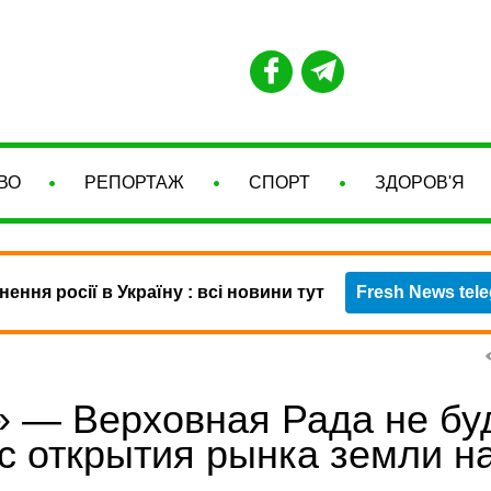
ВО
РЕПОРТАЖ
СПОРТ
ЗДОРОВ'Я
нення росії в Україну : всі новини тут
Fresh News tel
 — Верховная Рада не бу
с открытия рынка земли н