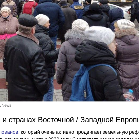
kyNews
 и странах Восточной / Западной Европ
лованов
, который очень активно продвигает земельную реф