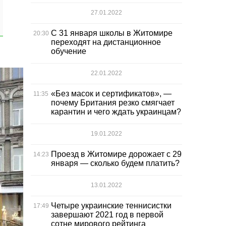
27.01.2022
С 31 января школы в Житомире
20:30
переходят на дистанционное
обучение
22.01.2022
«Без масок и сертификатов», —
11:35
почему Британия резко смягчает
карантин и чего ждать украинцам?
19.01.2022
Проезд в Житомире дорожает с 29
14:23
января — сколько будем платить?
13.01.2022
Четыре украинские теннисистки
17:49
завершают 2021 год в первой
сотне мирового рейтинга