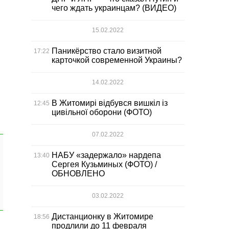
чего ждать украинцам? (ВИДЕО)
15.02.2022
Паникёрство стало визитной
17:22
карточкой современной Украины?
14.02.2022
В Житомирі відбувся вишкіл із
12:45
цивільної оборони (ФОТО)
07.02.2022
НАБУ «задержало» нардепа
13:40
Сергея Кузьминых (ФОТО) /
ОБНОВЛЕНО
03.02.2022
Дистанционку в Житомире
18:56
продлили до 11 февраля