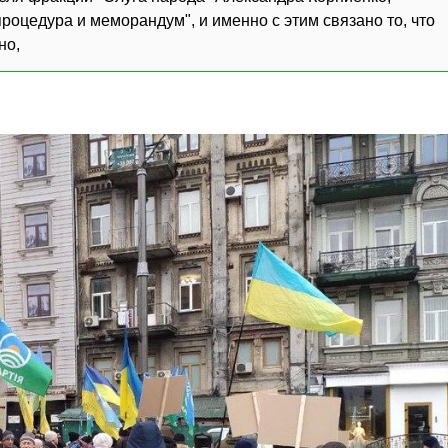
роцедура и меморандум", и именно с этим связано то, что
но,