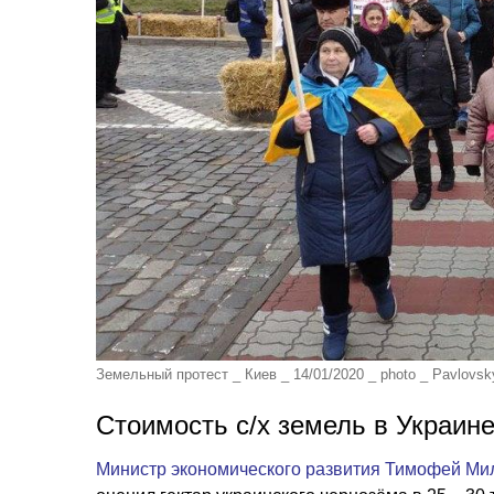
Земельный протест _ Киев _ 14/01/2020 _ photo _ Pavlovs
Стоимость с/х земель в Украине
Министр экономического развития Тимофей Ми