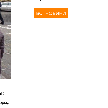
ВСІ НОВИНИ
ы:
орму,