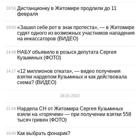
Дистанционку в Житомире продлили до 11
18:56
февраля
«Зашил себе рот в знак протеста», — в Житомире
18:00
судят одного из возможных участников нападения
на инкассаторов (ВИДЕО)
НАБУ объявило в розыск депутата Сергея
14:48
Кузьминых (ФОТО)
«12 миллионов отката», — видео получения
14:17
взятки нардепом Кузьминых и как действовала
схема? (ВИДЕО)
28.01.2022
Нардепа СН от Житомира Сергея Кузьминых
21:08
взяли на «горячем» — при получении взятки 558
тысяч гривен (ФОТО)
Как выбрать фонарик?
10:40