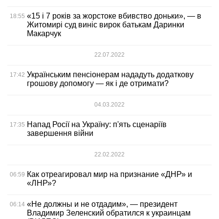
«15 і 7 років за жорстоке вбивство доньки», — в
18:55
Житомирі суд виніс вирок батькам Даринки
Макарчук
22.07.2022
Українським пенсіонерам нададуть додаткову
17:42
грошову допомогу — як і де отримати?
04.03.2022
Напад Росії на Україну: п'ять сценаріїв
17:35
завершення війни
22.02.2022
Как отреагировал мир на признание «ДНР» и
06:59
«ЛНР»?
«Не должны и не отдадим», — президент
06:14
Владимир Зеленский обратился к украинцам