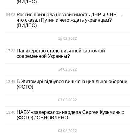
(ВИДЕО)
Россия признала независимость ДНР и ЛНР —
04:03
что сказал Путин и чего ждать украинцам?
(ВИДЕО)
15.02.2022
Паникёрство стало визитной карточкой
17:22
современной Украины?
14.02.2022
В Житомирі відбувся вишкіл із цивільної оборони
12:45
(ФОТО)
07.02.2022
НАБУ «задержало» нардепа Сергея Кузьминых
13:40
(ФОТО) / ОБНОВЛЕНО
03.02.2022