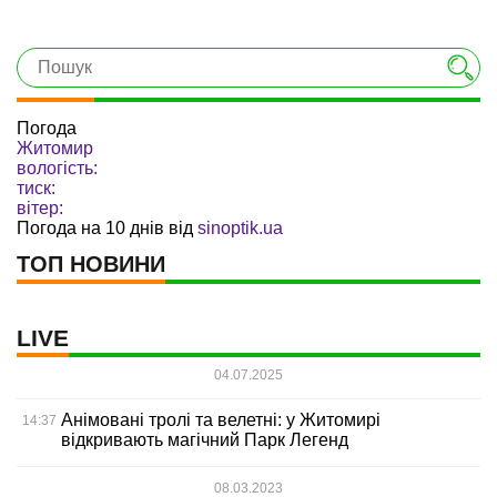
Погода
Житомир
вологість:
тиск:
вітер:
Погода на 10 днів від
sinoptik.ua
ТОП НОВИНИ
LIVE
04.07.2025
Анімовані тролі та велетні: у Житомирі
14:37
відкривають магічний Парк Легенд
08.03.2023