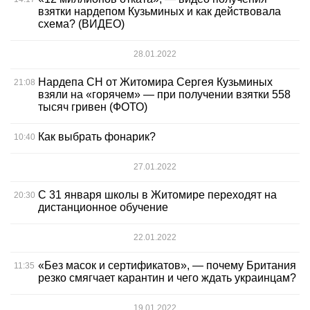
взятки нардепом Кузьминых и как действовала
схема? (ВИДЕО)
28.01.2022
Нардепа СН от Житомира Сергея Кузьминых
21:08
взяли на «горячем» — при получении взятки 558
тысяч гривен (ФОТО)
Как выбрать фонарик?
10:40
27.01.2022
С 31 января школы в Житомире переходят на
20:30
дистанционное обучение
22.01.2022
«Без масок и сертификатов», — почему Британия
11:35
резко смягчает карантин и чего ждать украинцам?
19.01.2022