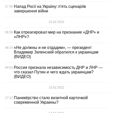
Напад Росії на Україну: п'ять сценаріїв
17:35
завершення війни
22.02.2022
Как отреагировал мир на признание «ДНР» и
06:59
«ЛНР»?
«Не должны и не отдадим», — президент
06:14
Владимир Зеленский обратился к украинцам
(ВИДЕО)
Россия признала независимость ДНР и ЛНР —
04:03
что сказал Путин и чего ждать украинцам?
(ВИДЕО)
15.02.2022
Паникёрство стало визитной карточкой
17:22
современной Украины?