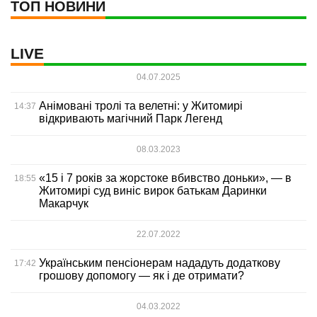
ТОП НОВИНИ
LIVE
04.07.2025
Анімовані тролі та велетні: у Житомирі
14:37
відкривають магічний Парк Легенд
08.03.2023
«15 і 7 років за жорстоке вбивство доньки», — в
18:55
Житомирі суд виніс вирок батькам Даринки
Макарчук
22.07.2022
Українським пенсіонерам нададуть додаткову
17:42
грошову допомогу — як і де отримати?
04.03.2022