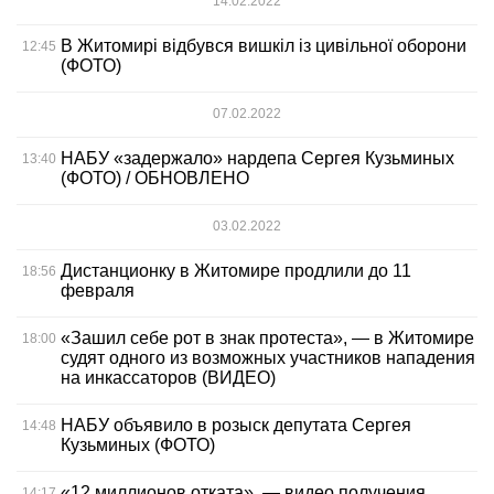
14.02.2022
В Житомирі відбувся вишкіл із цивільної оборони
12:45
(ФОТО)
07.02.2022
НАБУ «задержало» нардепа Сергея Кузьминых
13:40
(ФОТО) / ОБНОВЛЕНО
03.02.2022
Дистанционку в Житомире продлили до 11
18:56
февраля
«Зашил себе рот в знак протеста», — в Житомире
18:00
судят одного из возможных участников нападения
на инкассаторов (ВИДЕО)
НАБУ объявило в розыск депутата Сергея
14:48
Кузьминых (ФОТО)
«12 миллионов отката», — видео получения
14:17