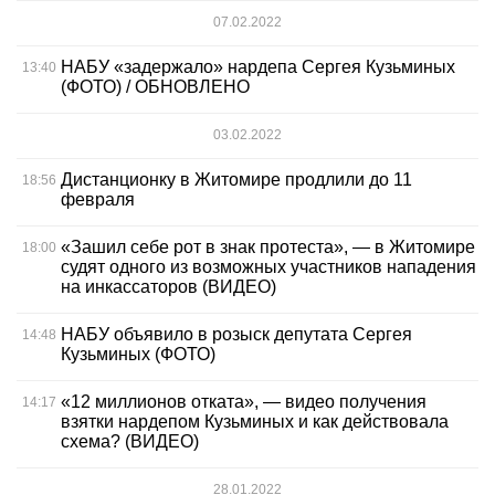
07.02.2022
НАБУ «задержало» нардепа Сергея Кузьминых
13:40
(ФОТО) / ОБНОВЛЕНО
03.02.2022
Дистанционку в Житомире продлили до 11
18:56
февраля
«Зашил себе рот в знак протеста», — в Житомире
18:00
судят одного из возможных участников нападения
на инкассаторов (ВИДЕО)
НАБУ объявило в розыск депутата Сергея
14:48
Кузьминых (ФОТО)
«12 миллионов отката», — видео получения
14:17
взятки нардепом Кузьминых и как действовала
схема? (ВИДЕО)
28.01.2022