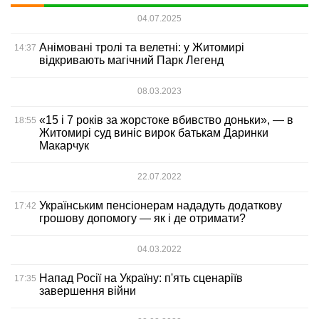
04.07.2025
Анімовані тролі та велетні: у Житомирі
14:37
відкривають магічний Парк Легенд
08.03.2023
«15 і 7 років за жорстоке вбивство доньки», — в
18:55
Житомирі суд виніс вирок батькам Даринки
Макарчук
22.07.2022
Українським пенсіонерам нададуть додаткову
17:42
грошову допомогу — як і де отримати?
04.03.2022
Напад Росії на Україну: п'ять сценаріїв
17:35
завершення війни