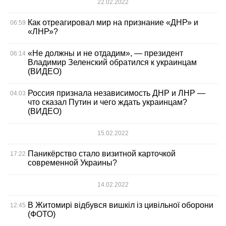
22.02.2022
Как отреагировал мир на признание «ДНР» и
06:59
«ЛНР»?
«Не должны и не отдадим», — президент
06:14
Владимир Зеленский обратился к украинцам
(ВИДЕО)
Россия признала независимость ДНР и ЛНР —
04:03
что сказал Путин и чего ждать украинцам?
(ВИДЕО)
15.02.2022
Паникёрство стало визитной карточкой
17:22
современной Украины?
14.02.2022
В Житомирі відбувся вишкіл із цивільної оборони
12:45
(ФОТО)