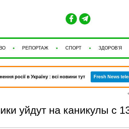
ВО
РЕПОРТАЖ
СПОРТ
ЗДОРОВ'Я
нення росії в Україну : всі новини тут
Fresh News tel
ки уйдут на каникулы с 1