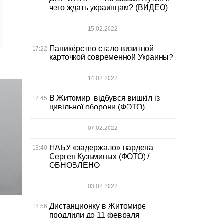
чего ждать украинцам? (ВИДЕО)
-
15.02.2022
Паникёрство стало визитной
17:22
карточкой современной Украины?
14.02.2022
В Житомирі відбувся вишкіл із
12:45
цивільної оборони (ФОТО)
07.02.2022
НАБУ «задержало» нардепа
13:40
Сергея Кузьминых (ФОТО) /
ОБНОВЛЕНО
03.02.2022
Дистанционку в Житомире
18:56
продлили до 11 февраля