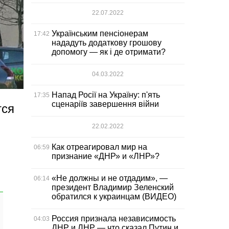
22.07.2022
Українським пенсіонерам
17:42
нададуть додаткову грошову
допомогу — як і де отримати?
04.03.2022
Напад Росії на Україну: п'ять
17:35
сценаріїв завершення війни
тся
22.02.2022
Как отреагировал мир на
06:59
признание «ДНР» и «ЛНР»?
«Не должны и не отдадим», —
06:14
президент Владимир Зеленский
обратился к украинцам (ВИДЕО)
Россия признала независимость
04:03
ДНР и ЛНР — что сказал Путин и