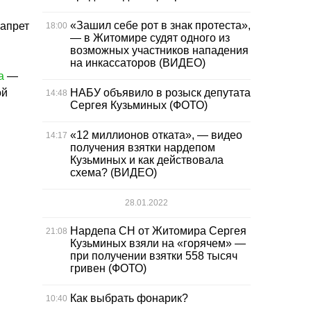
«Зашил себе рот в знак протеста»,
апрет
18:00
— в Житомире судят одного из
возможных участников нападения
на инкассаторов (ВИДЕО)
а
—
НАБУ объявило в розыск депутата
ой
14:48
Сергея Кузьминых (ФОТО)
«12 миллионов отката», — видео
14:17
получения взятки нардепом
Кузьминых и как действовала
схема? (ВИДЕО)
28.01.2022
Нардепа СН от Житомира Сергея
21:08
Кузьминых взяли на «горячем» —
при получении взятки 558 тысяч
гривен (ФОТО)
Как выбрать фонарик?
10:40