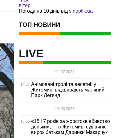
вітер:
Погода на 10 днів від
sinoptik.ua
ТОП НОВИНИ
LIVE
04.07.2025
Анімовані тролі та велетні: у
14:37
Житомирі відкривають магічний
Парк Легенд
08.03.2023
«15 і 7 років за жорстоке вбивство
18:55
доньки», — в Житомирі суд виніс
вирок батькам Даринки Макарчук