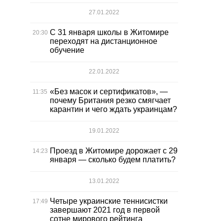
27.01.2022
С 31 января школы в Житомире
20:30
переходят на дистанционное
обучение
22.01.2022
«Без масок и сертификатов», —
11:35
почему Британия резко смягчает
карантин и чего ждать украинцам?
19.01.2022
Проезд в Житомире дорожает с 29
14:23
января — сколько будем платить?
13.01.2022
Четыре украинские теннисистки
17:49
завершают 2021 год в первой
сотне мирового рейтинга