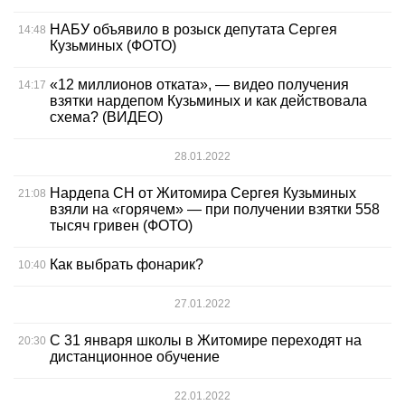
НАБУ объявило в розыск депутата Сергея
14:48
Кузьминых (ФОТО)
«12 миллионов отката», — видео получения
14:17
взятки нардепом Кузьминых и как действовала
схема? (ВИДЕО)
28.01.2022
Нардепа СН от Житомира Сергея Кузьминых
21:08
взяли на «горячем» — при получении взятки 558
тысяч гривен (ФОТО)
Как выбрать фонарик?
10:40
27.01.2022
С 31 января школы в Житомире переходят на
20:30
дистанционное обучение
22.01.2022