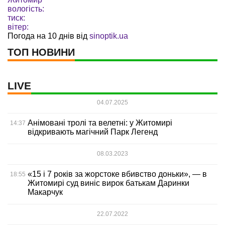
вологість:
тиск:
вітер:
Погода на 10 днів від
sinoptik.ua
ТОП НОВИНИ
LIVE
04.07.2025
Анімовані тролі та велетні: у Житомирі
14:37
відкривають магічний Парк Легенд
08.03.2023
«15 і 7 років за жорстоке вбивство доньки», — в
18:55
Житомирі суд виніс вирок батькам Даринки
Макарчук
22.07.2022