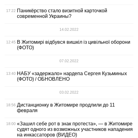
Паникёрство стало визитной карточкой
17:22
современной Украины?
14.02.2022
В Житомирі відбувся вишкіл із цивільної оборони
12:45
(ФОТО)
07.02.2022
НАБУ «задержало» нардепа Сергея Кузьминых
13:40
(ФОТО) / ОБНОВЛЕНО
03.02.2022
Дистанционку в Житомире продлили до 11
18:56
февраля
«Зашил себе рот в знак протеста», — в Житомире
18:00
судят одного из возможных участников нападения
на инкассаторов (ВИДЕО)