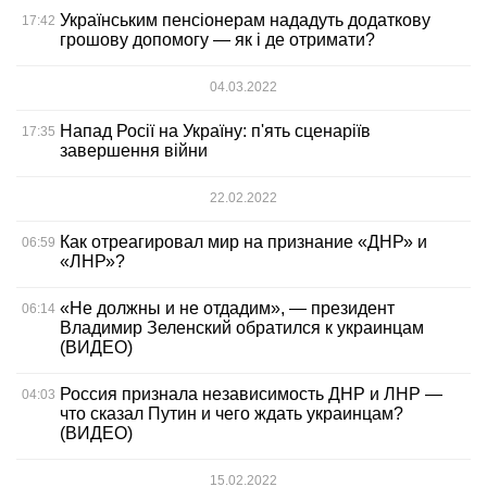
Українським пенсіонерам нададуть додаткову
17:42
грошову допомогу — як і де отримати?
04.03.2022
Напад Росії на Україну: п'ять сценаріїв
17:35
завершення війни
22.02.2022
Как отреагировал мир на признание «ДНР» и
06:59
«ЛНР»?
«Не должны и не отдадим», — президент
06:14
Владимир Зеленский обратился к украинцам
(ВИДЕО)
Россия признала независимость ДНР и ЛНР —
04:03
что сказал Путин и чего ждать украинцам?
(ВИДЕО)
15.02.2022