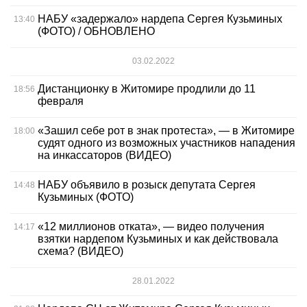
НАБУ «задержало» нардепа Сергея Кузьминых
13:40
(ФОТО) / ОБНОВЛЕНО
03.02.2022
Дистанционку в Житомире продлили до 11
18:56
февраля
«Зашил себе рот в знак протеста», — в Житомире
18:00
судят одного из возможных участников нападения
на инкассаторов (ВИДЕО)
НАБУ объявило в розыск депутата Сергея
14:48
Кузьминых (ФОТО)
«12 миллионов отката», — видео получения
14:17
взятки нардепом Кузьминых и как действовала
схема? (ВИДЕО)
28.01.2022