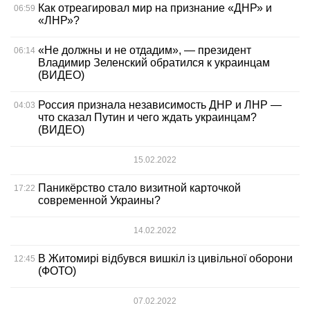
Как отреагировал мир на признание «ДНР» и
06:59
«ЛНР»?
«Не должны и не отдадим», — президент
06:14
Владимир Зеленский обратился к украинцам
(ВИДЕО)
Россия признала независимость ДНР и ЛНР —
04:03
что сказал Путин и чего ждать украинцам?
(ВИДЕО)
15.02.2022
Паникёрство стало визитной карточкой
17:22
современной Украины?
14.02.2022
В Житомирі відбувся вишкіл із цивільної оборони
12:45
(ФОТО)
07.02.2022