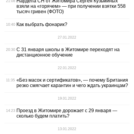
Нардепа СН от Житомира Сергея Кузьминых
21:08
взяли на «горячем» — при получении взятки 558
тысяч гривен (ФОТО)
Как выбрать фонарик?
10:40
27.01.2022
С 31 января школы в Житомире переходят на
20:30
дистанционное обучение
22.01.2022
«Без масок и сертификатов», — почему Британия
11:35
резко смягчает карантин и чего ждать украинцам?
19.01.2022
Проезд в Житомире дорожает с 29 января —
14:23
сколько будем платить?
13.01.2022