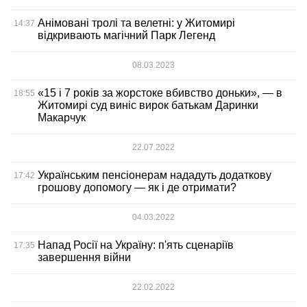
Анімовані тролі та велетні: у Житомирі
14:37
відкривають магічний Парк Легенд
08.03.2023
«15 і 7 років за жорстоке вбивство доньки», — в
18:55
Житомирі суд виніс вирок батькам Даринки
Макарчук
22.07.2022
Українським пенсіонерам нададуть додаткову
17:42
грошову допомогу — як і де отримати?
04.03.2022
Напад Росії на Україну: п'ять сценаріїв
17:35
завершення війни
22.02.2022