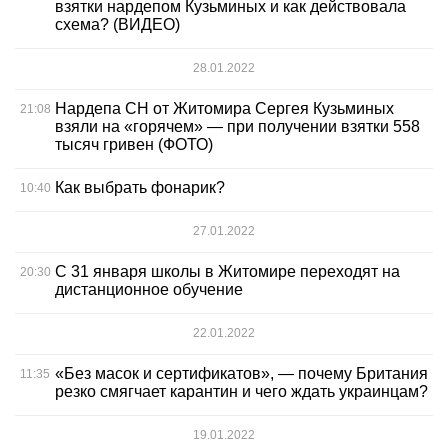
взятки нардепом Кузьминых и как действовала
схема? (ВИДЕО)
28.01.2022
Нардепа СН от Житомира Сергея Кузьминых
21:08
взяли на «горячем» — при получении взятки 558
тысяч гривен (ФОТО)
Как выбрать фонарик?
10:40
27.01.2022
С 31 января школы в Житомире переходят на
20:30
дистанционное обучение
22.01.2022
«Без масок и сертификатов», — почему Британия
11:35
резко смягчает карантин и чего ждать украинцам?
19.01.2022