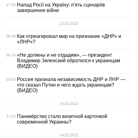
Напад Росії на Україну: п'ять сценаріїв
17:35
завершення війни
22.02.2022
Как отреагировал мир на признание «ДНР» и
06:59
«ЛНР»?
«Не должны и не отдадим», — президент
06:14
Владимир Зеленский обратился к украинцам
(ВИДЕО)
Россия признала независимость ДНР и ЛНР —
04:03
что сказал Путин и чего ждать украинцам?
(ВИДЕО)
15.02.2022
Паникёрство стало визитной карточкой
17:22
современной Украины?
14.02.2022