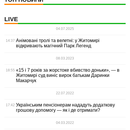
LIVE
04.07.2025
Анімовані тролі та велетні: у Житомирі
14:37
відкривають магічний Парк Легенд
08.03.2023
«15 і 7 років за жорстоке вбивство доньки», — в
18:55
Житомирі суд виніс вирок батькам Даринки
Макарчук
22.07.2022
Українським пенсіонерам нададуть додаткову
17:42
грошову допомогу — як і де отримати?
04.03.2022