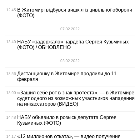
В Житомирі відбувся вишкіл із цивільної оборони
12:45
(ФОТО)
07.02.2022
НАБУ «задержало» нардепа Сергея Кузьминых
13:40
(ФОТО) / ОБНОВЛЕНО
03.02.2022
Дистанционку в Житомире продлили до 11
18:56
февраля
«Зашил себе рот в знак протеста», — в Житомире
18:00
судят одного из возможных участников нападения
на инкассаторов (ВИДЕО)
НАБУ объявило в розыск депутата Сергея
14:48
Кузьминых (ФОТО)
«12 миллионов отката», — видео получения
14:17