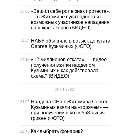
«Зашил себе рот в знак протеста»,
18:00
— в Житомире судят одного из
возможных участников нападения
на инкассаторов (ВИДЕО)
НАБУ объявило в розыск депутата
14:48
Сергея Кузьминых (ФОТО)
«12 миллионов отката», — видео
14:17
получения взятки нардепом
Кузьминых и как действовала
схема? (ВИДЕО)
28.01.2022
Нардепа СН от Житомира Сергея
21:08
Кузьминых взяли на «горячем» —
при получении взятки 558 тысяч
гривен (ФОТО)
Как выбрать фонарик?
10:40