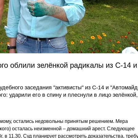
о облили зелёнкой радикалы из С-14 и
судебного заседания "активисты" из С-14 и "Автомайд
о: ударили его в спину и плеснули в лицо зелёнкой,
имому, остались недовольны принятым решением. Мера
кого) осталась неизменной – домашний арест. Следующее
г. в 11.30. Суд планирует рассмотреть доказательства, тре