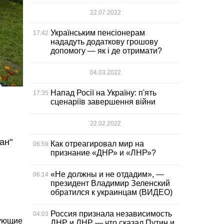
22.07.2022
Українським пенсіонерам
17:42
нададуть додаткову грошову
допомогу — як і де отримати?
04.03.2022
Напад Росії на Україну: п'ять
17:35
сценаріїв завершення війни
22.02.2022
ан"
Как отреагировал мир на
06:59
признание «ДНР» и «ЛНР»?
«Не должны и не отдадим», —
06:14
президент Владимир Зеленский
обратился к украинцам (ВИДЕО)
Россия признала независимость
04:03
бующие
ДНР и ЛНР — что сказал Путин и