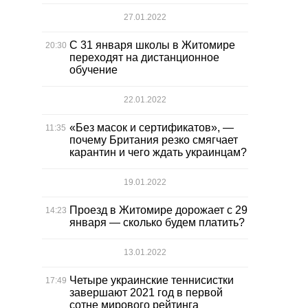
27.01.2022
С 31 января школы в Житомире
20:30
переходят на дистанционное
обучение
22.01.2022
«Без масок и сертификатов», —
11:35
почему Британия резко смягчает
карантин и чего ждать украинцам?
19.01.2022
Проезд в Житомире дорожает с 29
14:23
января — сколько будем платить?
13.01.2022
Четыре украинские теннисистки
17:49
завершают 2021 год в первой
сотне мирового рейтинга