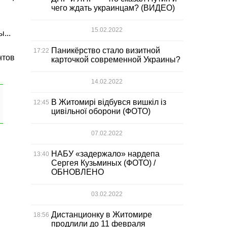
чего ждать украинцам? (ВИДЕО)
15.02.2022
...
Паникёрство стало визитной
17:22
нтов
карточкой современной Украины?
14.02.2022
В Житомирі відбувся вишкіл із
12:45
цивільної оборони (ФОТО)
07.02.2022
НАБУ «задержало» нардепа
13:40
Сергея Кузьминых (ФОТО) /
ОБНОВЛЕНО
03.02.2022
Дистанционку в Житомире
18:56
продлили до 11 февраля