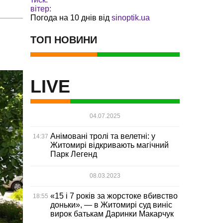
вітер:
Погода на 10 днів від
sinoptik.ua
ТОП НОВИНИ
LIVE
04.07.2025
Анімовані тролі та велетні: у
14:37
Житомирі відкривають магічний
Парк Легенд
08.03.2023
«15 і 7 років за жорстоке вбивство
18:55
доньки», — в Житомирі суд виніс
вирок батькам Даринки Макарчук