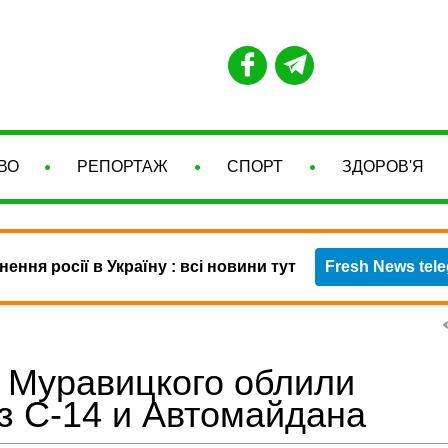
ВО
РЕПОРТАЖ
СПОРТ
ЗДОРОВ'Я
нення росії в Україну : всі новини тут
Fresh News tel
 Муравицкого облили
з С-14 и Автомайдана