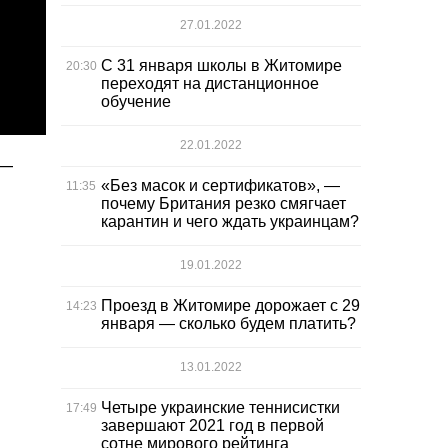
27.01.2022
С 31 января школы в Житомире
20:30
переходят на дистанционное
обучение
22.01.2022
 —
«Без масок и сертификатов», —
11:35
почему Британия резко смягчает
карантин и чего ждать украинцам?
19.01.2022
Проезд в Житомире дорожает с 29
14:23
января — сколько будем платить?
13.01.2022
Четыре украинские теннисистки
17:49
завершают 2021 год в первой
сотне мирового рейтинга