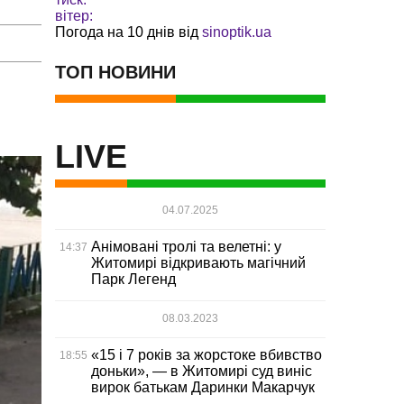
вітер:
Погода на 10 днів від
sinoptik.ua
ТОП НОВИНИ
LIVE
04.07.2025
Анімовані тролі та велетні: у
14:37
Житомирі відкривають магічний
Парк Легенд
08.03.2023
«15 і 7 років за жорстоке вбивство
18:55
доньки», — в Житомирі суд виніс
вирок батькам Даринки Макарчук