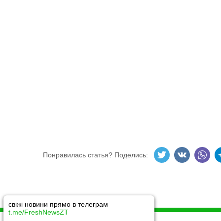
Понравилась статья? Поделись:
свіжі новини прямо в телеграм
t.me/FreshNewsZT