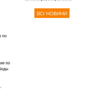
ВСІ НОВИНИ
е по
ние по
ободы
.