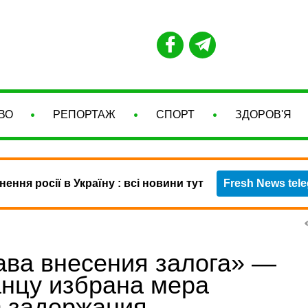
ВО
РЕПОРТАЖ
СПОРТ
ЗДОРОВ'Я
нення росії в Україну : всі новини тут
Fresh News tel
ава внесения залога» —
анцу избрана мера
 задержания