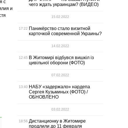
я с
чего ждать украинцам? (ВИДЕО)
илия и
стя
15.02.2022
Паникёрство стало визитной
17:22
карточкой современной Украины?
14.02.2022
В Житомирі відбувся вишкіл із
12:45
цивільної оборони (ФОТО)
07.02.2022
НАБУ «задержало» нардепа
13:40
Сергея Кузьминых (ФОТО) /
ОБНОВЛЕНО
03.02.2022
Дистанционку в Житомире
18:56
продлили до 11 февраля