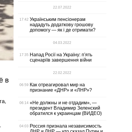
22.07.2022
Українським пенсіонерам
17:42
нададуть додаткову грошову
допомогу — як і де отримати?
04.03.2022
Напад Росії на Україну: п'ять
17:35
сценаріїв завершення війни
22.02.2022
ё в
Как отреагировал мир на
06:59
признание «ДНР» и «ЛНР»?
га,
«Не должны и не отдадим», —
06:14
президент Владимир Зеленский
обратился к украинцам (ВИДЕО)
Россия признала независимость
04:03
-
ДНР и ЛНР — что сказал Путин и