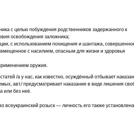
жника с целью побуждения родственников задержанного к
ловия освобождения заложника;
ации, с использованием похищения и шантажа, совершенно
овмещенное с насилием, опасным для жизни и здоровья
применением оружия.
атей /а у нас, как известно, осуждённый отбывает наказа
уемых, авт./ предусматривает наказание в виде лишения св
а или без неё.
о всеукраинский розыск — личность его также установлена