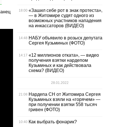
«Зашил себе рот в знак протеста»,
18:00
ранец
— в Житомире судят одного из
возможных участников нападения
на инкассаторов (ВИДЕО)
НАБУ объявило в розыск депутата
14:48
Сергея Кузьминых (ФОТО)
«12 миллионов отката», — видео
14:17
получения взятки нардепом
Кузьминых и как действовала
схема? (ВИДЕО)
28.01.2022
Нардепа СН от Житомира Сергея
21:08
Кузьминых взяли на «горячем» —
при получении взятки 558 тысяч
гривен (ФОТО)
Как выбрать фонарик?
10:40