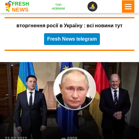
FRESH
топ
новини
NEWS
вторгнення росії в Україну : всі новини тут
Fresh News telegram
6959
22.02.2022