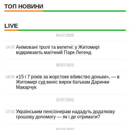
ТОП НОВИНИ
LIVE
04.07.2025
Анімовані тролі та велетні: у Житомирі
14:37
відкривають магічний Парк Легенд
08.03.2023
«15 і 7 років за жорстоке вбивство доньки», — в
18:55
Житомирі суд виніс вирок батькам Даринки
Макарчук
22.07.2022
Українським пенсіонерам нададуть додаткову
17:42
грошову допомогу — як і де отримати?
04.03.2022