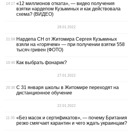
«12 миллионов отката», — видео получения
14:17
взятки нардепом Кузьминых и как действовала
схема? (ВИДЕО)
28.01.2022
Нардепа СН от Житомира Сергея Кузьминых
21:08
взяли на «горячем» — при получении взятки 558
тысяч гривен (ФОТО)
Как выбрать фонарик?
10:40
27.01.2022
С 31 января школы в Житомире переходят на
20:30
дистанционное обучение
22.01.2022
«Без масок и сертификатов», — почему Британия
11:35
резко смягчает карантин и чего ждать украинцам?