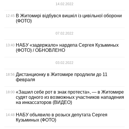
14.02.2022
В Житомирі відбувся вишкіл із цивільної оборони
12:45
(ФОТО)
07.02.2022
НАБУ «задержало» нардепа Сергея Кузьминых
13:40
(ФОТО) / ОБНОВЛЕНО
03.02.2022
Дистанционку в Житомире продлили до 11
18:56
февраля
«Зашил себе рот в знак протеста», — в Житомире
18:00
судят одного из возможных участников нападения
на инкассаторов (ВИДЕО)
НАБУ объявило в розыск депутата Сергея
14:48
Кузьминых (ФОТО)