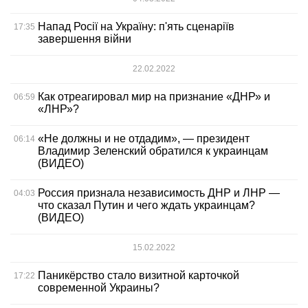
Напад Росії на Україну: п'ять сценаріїв
17:35
завершення війни
22.02.2022
Как отреагировал мир на признание «ДНР» и
06:59
«ЛНР»?
«Не должны и не отдадим», — президент
06:14
Владимир Зеленский обратился к украинцам
(ВИДЕО)
Россия признала независимость ДНР и ЛНР —
04:03
что сказал Путин и чего ждать украинцам?
(ВИДЕО)
15.02.2022
Паникёрство стало визитной карточкой
17:22
современной Украины?