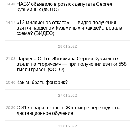
НАБУ объявило в розыск депутата Сергея
14:48
Кузьминых (ФОТО)
«12 миллионов отката», — видео получения
14:17
взятки нардепом Кузьминых и как действовала
схема? (ВИДЕО)
28.01.2022
Нардепа СН от Житомира Сергея Кузьминых
21:08
взяли на «горячем» — при получении взятки 558
тысяч гривен (ФОТО)
Как выбрать фонарик?
10:40
27.01.2022
С 31 января школы в Житомире переходят на
20:30
дистанционное обучение
22.01.2022