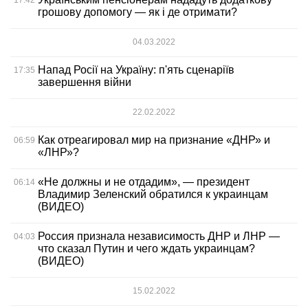
17:42
грошову допомогу — як і де отримати?
04.03.2022
Напад Росії на Україну: п'ять сценаріїв
17:35
завершення війни
22.02.2022
Как отреагировал мир на признание «ДНР» и
06:59
«ЛНР»?
«Не должны и не отдадим», — президент
06:14
Владимир Зеленский обратился к украинцам
(ВИДЕО)
Россия признала независимость ДНР и ЛНР —
04:03
что сказал Путин и чего ждать украинцам?
(ВИДЕО)
15.02.2022