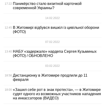
Паникёрство стало визитной карточкой
17:22
современной Украины?
14.02.2022
В Житомирі відбувся вишкіл із цивільної оборони
12:45
(ФОТО)
07.02.2022
НАБУ «задержало» нардепа Сергея Кузьминых
13:40
(ФОТО) / ОБНОВЛЕНО
03.02.2022
Дистанционку в Житомире продлили до 11
18:56
февраля
«Зашил себе рот в знак протеста», — в Житомире
18:00
судят одного из возможных участников нападения
на инкассаторов (ВИДЕО)