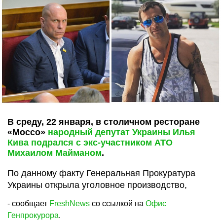
В среду, 22 января, в столичном ресторане
«Mocco»
народный депутат Украины Илья
Кива подрался с экс-участником АТО
Михаилом Майманом
.
По данному факту Генеральная Прокуратура
Украины открыла уголовное производство,
- сообщает
FreshNews
cо ссылкой на
Офис
Генпрокурора
.