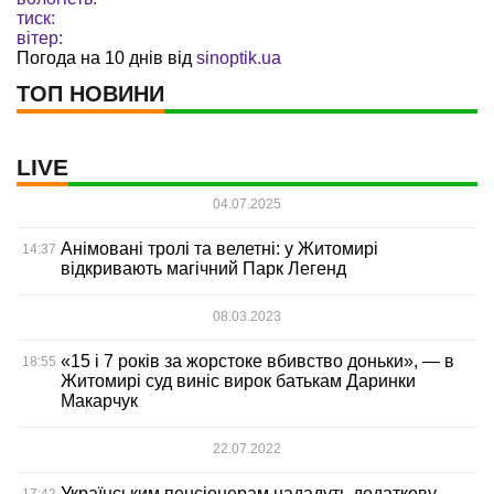
тиск:
вітер:
Погода на 10 днів від
sinoptik.ua
ТОП НОВИНИ
LIVE
04.07.2025
Анімовані тролі та велетні: у Житомирі
14:37
відкривають магічний Парк Легенд
08.03.2023
«15 і 7 років за жорстоке вбивство доньки», — в
18:55
Житомирі суд виніс вирок батькам Даринки
Макарчук
22.07.2022
Українським пенсіонерам нададуть додаткову