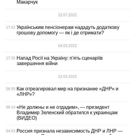
Макарчук
22.07.2022
Українським пенсіонерам нададуть додаткову
17:42
грошову допомогу — як і де отримати?
04.03.2022
Напад Росії на Україну: п'ять сценаріїв
17:35
завершення війни
22.02.2022
Как отреагировал мир на признание «ДНР» и
06:59
«ЛНР»?
«Не должны и не отдадим», — президент
06:14
Владимир Зеленский обратился к украинцам
(ВИДЕО)
Россия признала независимость ДНР и ЛНР —
04:03