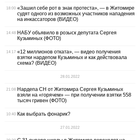
«Зашил себе рот в знак протеста», — в Житомире
18:00
судят одного из возможных участников нападения
на инкассаторов (ВИДЕО)
НАБУ объявило в розыск депутата Сергея
14:48
Кузьминых (ФОТО)
«12 миллионов отката», — видео получения
14:17
взятки нардепом Кузьминых и как действовала
схема? (ВИДЕО)
28.01.2022
Нардепа СН от Житомира Сергея Кузьминых
21:08
взяли на «горячем» — при получении взятки 558
тысяч гривен (ФОТО)
Как выбрать фонарик?
10:40
27.01.2022