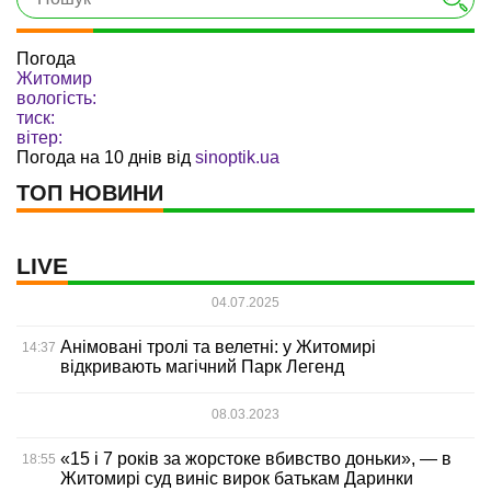
Погода
Житомир
вологість:
тиск:
вітер:
Погода на 10 днів від
sinoptik.ua
ТОП НОВИНИ
LIVE
04.07.2025
Анімовані тролі та велетні: у Житомирі
14:37
відкривають магічний Парк Легенд
08.03.2023
«15 і 7 років за жорстоке вбивство доньки», — в
18:55
Житомирі суд виніс вирок батькам Даринки