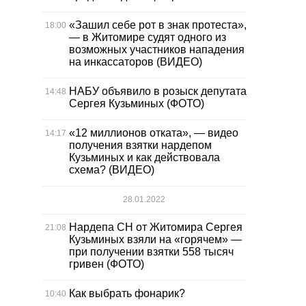
«Зашил себе рот в знак протеста»,
18:00
— в Житомире судят одного из
возможных участников нападения
на инкассаторов (ВИДЕО)
НАБУ объявило в розыск депутата
14:48
Сергея Кузьминых (ФОТО)
«12 миллионов отката», — видео
14:17
получения взятки нардепом
Кузьминых и как действовала
схема? (ВИДЕО)
28.01.2022
Нардепа СН от Житомира Сергея
21:08
Кузьминых взяли на «горячем» —
при получении взятки 558 тысяч
гривен (ФОТО)
Как выбрать фонарик?
10:40