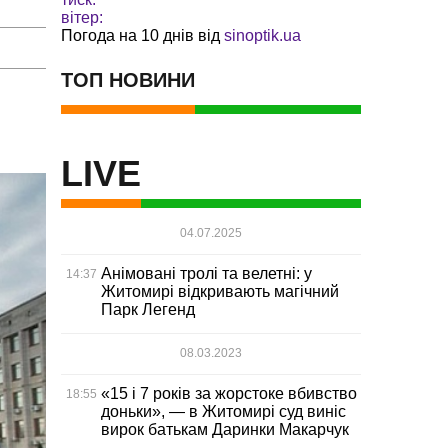
вітер:
Погода на 10 днів від
sinoptik.ua
ТОП НОВИНИ
LIVE
04.07.2025
Анімовані тролі та велетні: у
14:37
Житомирі відкривають магічний
Парк Легенд
08.03.2023
«15 і 7 років за жорстоке вбивство
18:55
доньки», — в Житомирі суд виніс
вирок батькам Даринки Макарчук