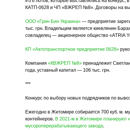
Из 6 лотов, которые выставлялись на конкурс,
КАТП-0628 и ЧП «ВЖРЕП №8». Договоры на выво
ООО «Грин Бин Украина»
— предприятие зареги
тыс. грн. Владельцем является киевлянин Бар
совладелец — акционерное общество «ATRIA Yenile
КП «Автотранспортное предприятие 0628»
руко
Компания
«КВЖРЕП №8»
принадлежит Светлан
года, уставный капитал — 106 тыс. грн.
***
Конкурс по выбору новых подрядчиков по вывоз
Ежегодно в Житомире собирается 700 куб. м. м
контейнеров.
В 2021-м в Житомире планируют н
мусороперерабатывающего завода
.