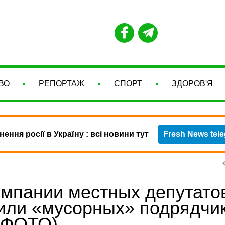
ВО
РЕПОРТАЖ
СПОРТ
ЗДОРОВ'Я
нення росії в Україну : всі новини тут
Fresh News tel
мпании местных депутато
или «мусорных» подрядчи
 (ФОТО)