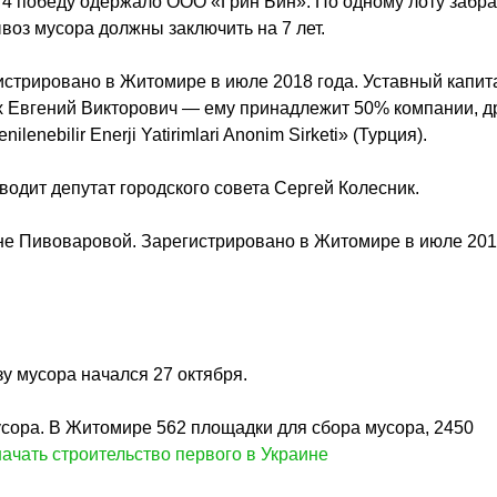
 в 4 победу одержало ООО «Грин Бин». По одному лоту забр
з мусора должны заключить на 7 лет.
стрировано в Житомире в июле 2018 года. Уставный капит
ах Евгений Викторович — ему принадлежит 50% компании, д
nebilir Enerji Yatirimlari Anonim Sirketi» (Турция).
водит депутат городского совета Сергей Колесник.
е Пивоваровой. Зарегистрировано в Житомире в июле 20
у мусора начался 27 октября.
усора. В Житомире 562 площадки для сбора мусора, 2450
ачать строительство первого в Украине