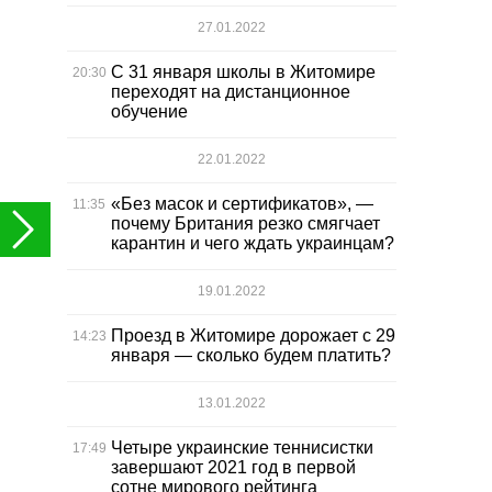
27.01.2022
С 31 января школы в Житомире
20:30
переходят на дистанционное
обучение
22.01.2022
«Без масок и сертификатов», —
11:35
почему Британия резко смягчает
карантин и чего ждать украинцам?
19.01.2022
Проезд в Житомире дорожает с 29
14:23
января — сколько будем платить?
13.01.2022
Четыре украинские теннисистки
17:49
завершают 2021 год в первой
сотне мирового рейтинга