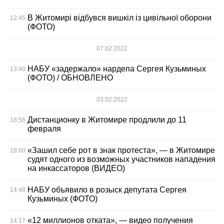
В Житомирі відбувся вишкіл із цивільної оборони
12:45
(ФОТО)
07.02.2022
НАБУ «задержало» нардепа Сергея Кузьминых
13:40
(ФОТО) / ОБНОВЛЕНО
03.02.2022
Дистанционку в Житомире продлили до 11
18:56
февраля
«Зашил себе рот в знак протеста», — в Житомире
18:00
судят одного из возможных участников нападения
на инкассаторов (ВИДЕО)
НАБУ объявило в розыск депутата Сергея
14:48
Кузьминых (ФОТО)
«12 миллионов отката», — видео получения
14:17