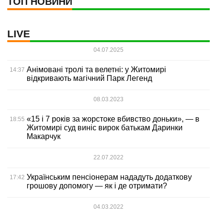
ТОП НОВИНИ
LIVE
04.07.2025
Анімовані тролі та велетні: у Житомирі
14:37
відкривають магічний Парк Легенд
08.03.2023
«15 і 7 років за жорстоке вбивство доньки», — в
18:55
Житомирі суд виніс вирок батькам Даринки
Макарчук
22.07.2022
Українським пенсіонерам нададуть додаткову
17:42
грошову допомогу — як і де отримати?
04.03.2022