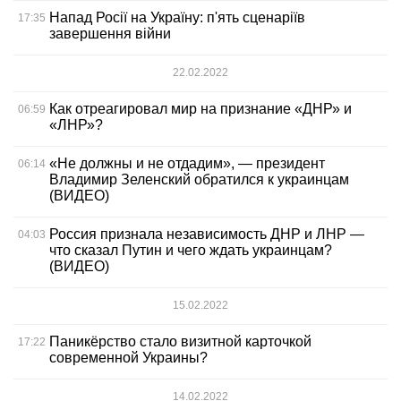
Напад Росії на Україну: п'ять сценаріїв
17:35
завершення війни
22.02.2022
Как отреагировал мир на признание «ДНР» и
06:59
«ЛНР»?
«Не должны и не отдадим», — президент
06:14
Владимир Зеленский обратился к украинцам
(ВИДЕО)
Россия признала независимость ДНР и ЛНР —
04:03
что сказал Путин и чего ждать украинцам?
(ВИДЕО)
15.02.2022
Паникёрство стало визитной карточкой
17:22
современной Украины?
14.02.2022