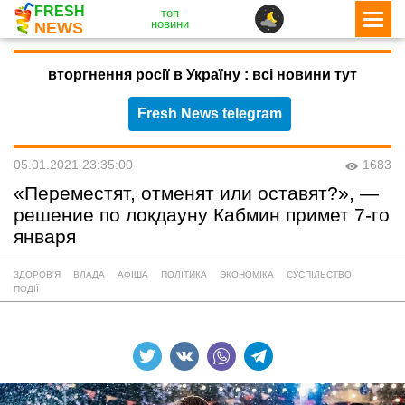
FRESH
топ
новини
NEWS
вторгнення росії в Україну : всі новини тут
Fresh News telegram
05.01.2021 23:35:00
1683
«Переместят, отменят или оставят?», —
решение по локдауну Кабмин примет 7-го
января
ЗДОРОВ'Я
ВЛАДА
АФІША
ПОЛІТИКА
ЭКОНОМІКА
СУСПІЛЬСТВО
ПОДІЇ