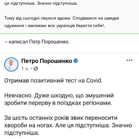
ця підступніша. Значно підступніша.
Тому від сьогодні лікуюся вдома. Сподіваюся на швидке
одужання і закликаю всіх українців берегти себе!,
– написал Петр Порошенко.