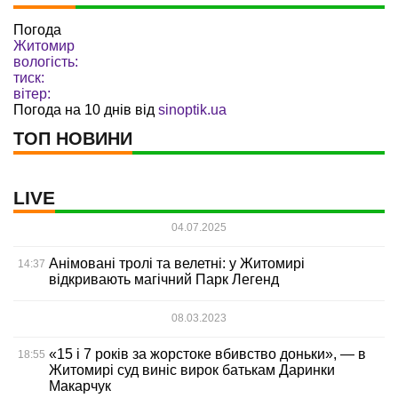
Погода
Житомир
вологість:
тиск:
вітер:
Погода на 10 днів від
sinoptik.ua
ТОП НОВИНИ
LIVE
04.07.2025
Анімовані тролі та велетні: у Житомирі
14:37
відкривають магічний Парк Легенд
08.03.2023
«15 і 7 років за жорстоке вбивство доньки», — в
18:55
Житомирі суд виніс вирок батькам Даринки
Макарчук