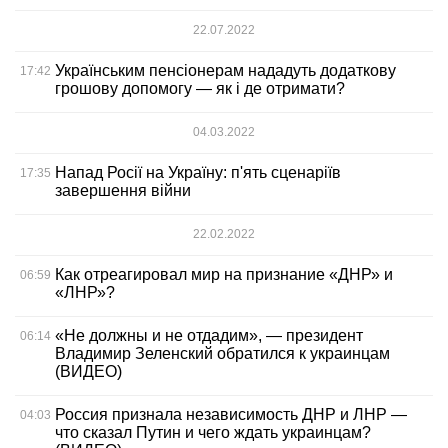
22.07.2022
Українським пенсіонерам нададуть додаткову
17:42
грошову допомогу — як і де отримати?
04.03.2022
Напад Росії на Україну: п'ять сценаріїв
17:35
завершення війни
22.02.2022
Как отреагировал мир на признание «ДНР» и
06:59
«ЛНР»?
«Не должны и не отдадим», — президент
06:14
Владимир Зеленский обратился к украинцам
(ВИДЕО)
Россия признала независимость ДНР и ЛНР —
04:03
что сказал Путин и чего ждать украинцам?