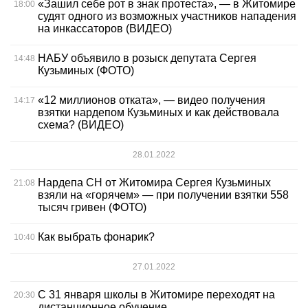
«Зашил себе рот в знак протеста», — в Житомире
18:00
судят одного из возможных участников нападения
на инкассаторов (ВИДЕО)
НАБУ объявило в розыск депутата Сергея
14:48
Кузьминых (ФОТО)
«12 миллионов отката», — видео получения
14:17
взятки нардепом Кузьминых и как действовала
схема? (ВИДЕО)
28.01.2022
Нардепа СН от Житомира Сергея Кузьминых
21:08
взяли на «горячем» — при получении взятки 558
тысяч гривен (ФОТО)
Как выбрать фонарик?
10:40
27.01.2022
С 31 января школы в Житомире переходят на
20:30
дистанционное обучение