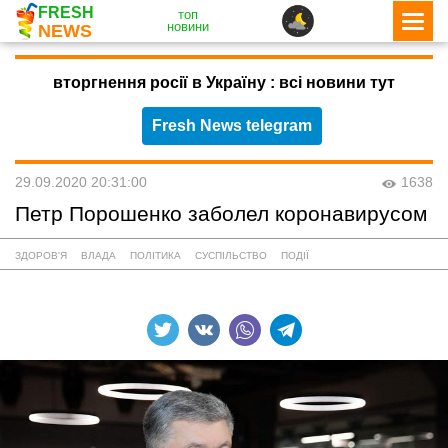
FRESH
топ
новини
NEWS
вторгнення росії в Україну : всі новини тут
Fresh News telegram
29.09.2020 20:31:00
1638
Петр Порошенко заболел коронавирусом
ЗДОРОВ'Я
ВЛАДА
ПОЛІТИКА
СУСПІЛЬСТВО
ПОДІЇ