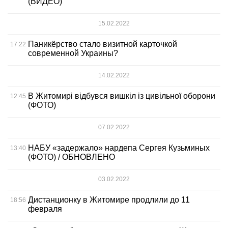
(ВИДЕО)
15.02.2022
Паникёрство стало визитной карточкой
17:22
современной Украины?
14.02.2022
В Житомирі відбувся вишкіл із цивільної оборони
12:45
(ФОТО)
07.02.2022
НАБУ «задержало» нардепа Сергея Кузьминых
13:40
(ФОТО) / ОБНОВЛЕНО
03.02.2022
Дистанционку в Житомире продлили до 11
18:56
февраля