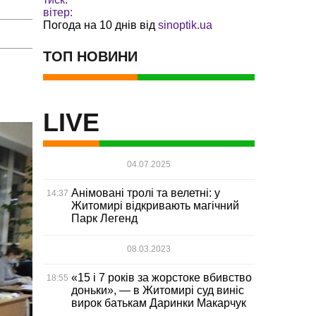
вітер:
Погода на 10 днів від
sinoptik.ua
ТОП НОВИНИ
LIVE
04.07.2025
Анімовані тролі та велетні: у
14:37
Житомирі відкривають магічний
Парк Легенд
08.03.2023
«15 і 7 років за жорстоке вбивство
18:55
доньки», — в Житомирі суд виніс
вирок батькам Даринки Макарчук