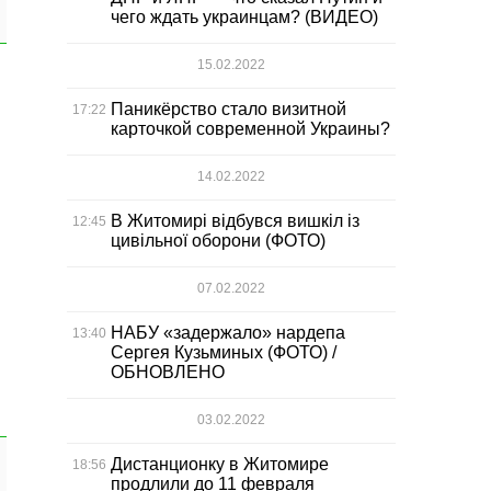
чего ждать украинцам? (ВИДЕО)
15.02.2022
Паникёрство стало визитной
17:22
карточкой современной Украины?
14.02.2022
В Житомирі відбувся вишкіл із
12:45
цивільної оборони (ФОТО)
07.02.2022
НАБУ «задержало» нардепа
13:40
Сергея Кузьминых (ФОТО) /
ОБНОВЛЕНО
03.02.2022
Дистанционку в Житомире
18:56
продлили до 11 февраля