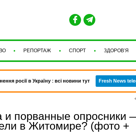
ВО
РЕПОРТАЖ
СПОРТ
ЗДОРОВ'Я
нення росії в Україну : всі новини тут
Fresh News tel
а и порванные опросники 
тели в Житомире? (фото +