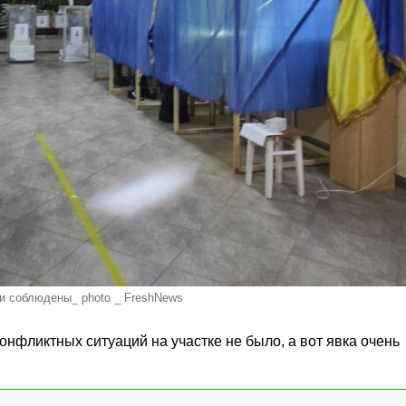
ти соблюдены_ photo _ FreshNews
нфликтных ситуаций на участке не было, а вот явка очень