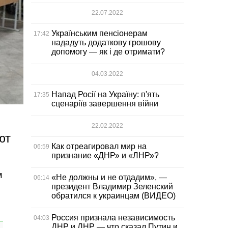
22.07.2022
Українським пенсіонерам
17:42
нададуть додаткову грошову
допомогу — як і де отримати?
04.03.2022
Напад Росії на Україну: п'ять
17:35
сценаріїв завершення війни
22.02.2022
ют
Как отреагировал мир на
06:59
признание «ДНР» и «ЛНР»?
м
«Не должны и не отдадим», —
06:14
президент Владимир Зеленский
обратился к украинцам (ВИДЕО)
Россия признала независимость
04:03
ДНР и ЛНР — что сказал Путин и