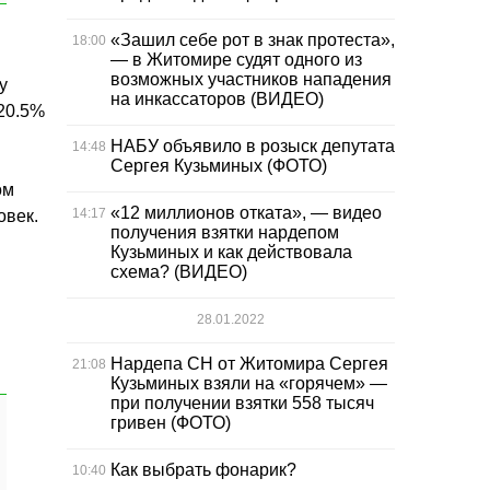
«Зашил себе рот в знак протеста»,
18:00
— в Житомире судят одного из
возможных участников нападения
у
на инкассаторов (ВИДЕО)
20.5%
НАБУ объявило в розыск депутата
14:48
Сергея Кузьминых (ФОТО)
ом
«12 миллионов отката», — видео
14:17
овек.
получения взятки нардепом
Кузьминых и как действовала
схема? (ВИДЕО)
28.01.2022
Нардепа СН от Житомира Сергея
21:08
Кузьминых взяли на «горячем» —
при получении взятки 558 тысяч
гривен (ФОТО)
Как выбрать фонарик?
10:40