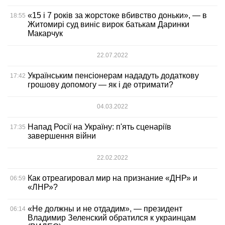
«15 і 7 років за жорстоке вбивство доньки», — в
18:55
Житомирі суд виніс вирок батькам Даринки
Макарчук
22.07.2022
Українським пенсіонерам нададуть додаткову
17:42
грошову допомогу — як і де отримати?
04.03.2022
Напад Росії на Україну: п'ять сценаріїв
17:35
завершення війни
22.02.2022
Как отреагировал мир на признание «ДНР» и
06:59
«ЛНР»?
«Не должны и не отдадим», — президент
06:14
Владимир Зеленский обратился к украинцам