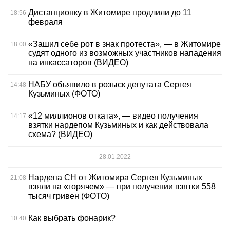
Дистанционку в Житомире продлили до 11
18:56
февраля
«Зашил себе рот в знак протеста», — в Житомире
18:00
судят одного из возможных участников нападения
на инкассаторов (ВИДЕО)
НАБУ объявило в розыск депутата Сергея
14:48
Кузьминых (ФОТО)
«12 миллионов отката», — видео получения
14:17
взятки нардепом Кузьминых и как действовала
схема? (ВИДЕО)
28.01.2022
Нардепа СН от Житомира Сергея Кузьминых
21:08
взяли на «горячем» — при получении взятки 558
тысяч гривен (ФОТО)
Как выбрать фонарик?
10:40