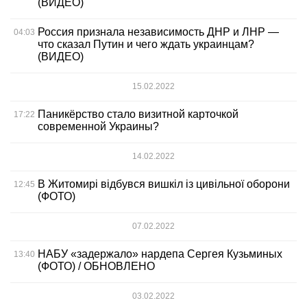
(ВИДЕО)
Россия признала независимость ДНР и ЛНР —
04:03
что сказал Путин и чего ждать украинцам?
(ВИДЕО)
15.02.2022
Паникёрство стало визитной карточкой
17:22
современной Украины?
14.02.2022
В Житомирі відбувся вишкіл із цивільної оборони
12:45
(ФОТО)
07.02.2022
НАБУ «задержало» нардепа Сергея Кузьминых
13:40
(ФОТО) / ОБНОВЛЕНО
03.02.2022