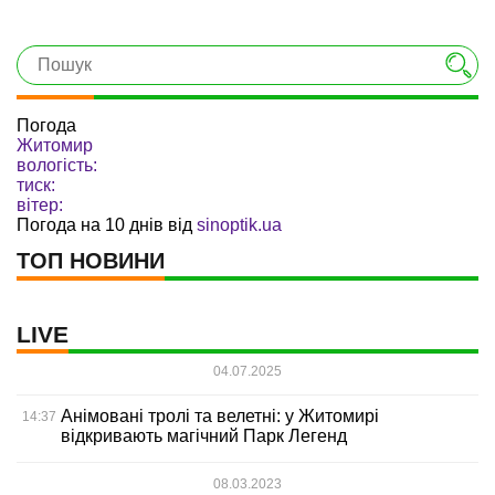
Погода
Житомир
вологість:
тиск:
вітер:
Погода на 10 днів від
sinoptik.ua
ТОП НОВИНИ
LIVE
04.07.2025
Анімовані тролі та велетні: у Житомирі
14:37
відкривають магічний Парк Легенд
08.03.2023