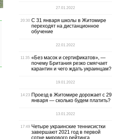
27.01.2022
С 31 января школы в Житомире
20:30
переходят на дистанционное
обучение
22.01.2022
«Без масок и сертификатов», —
11:35
почему Британия резко смягчает
карантин и чего ждать украинцам?
19.01.2022
Проезд в Житомире дорожает с 29
14:23
января — сколько будем платить?
13.01.2022
Четыре украинские теннисистки
17:49
завершают 2021 год в первой
сотне мирового рейтинга