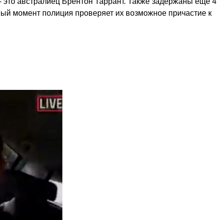
 это австралиец Брентон Таррант. Также задержаны ещё 4
ный момент полиция проверяет их возможное причастие к