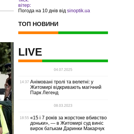
вітер:
Погода на 10 днів від
sinoptik.ua
ТОП НОВИНИ
LIVE
04.07.2025
Анімовані тролі та велетні: у
14:37
Житомирі відкривають магічний
Парк Легенд
08.03.2023
«15 і 7 років за жорстоке вбивство
18:55
доньки», — в Житомирі суд виніс
вирок батькам Даринки Макарчук