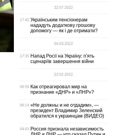
22.07.2022
Українським пенсіонерам
17:42
нададуть додаткову грошову
допомогу — як і де отримати?
04.03.2022
Напад Росії на Україну: п'ять
17:35
сценаріїв завершення війни
22.02.2022
Как отреагировал мир на
06:59
признание «ДНР» и «ЛНР»?
«Не должны и не отдадим», —
06:14
президент Владимир Зеленский
обратился к украинцам (ВИДЕО)
Россия признала независимость
04:03
ДНР и ЛНР — что сказал Путин и