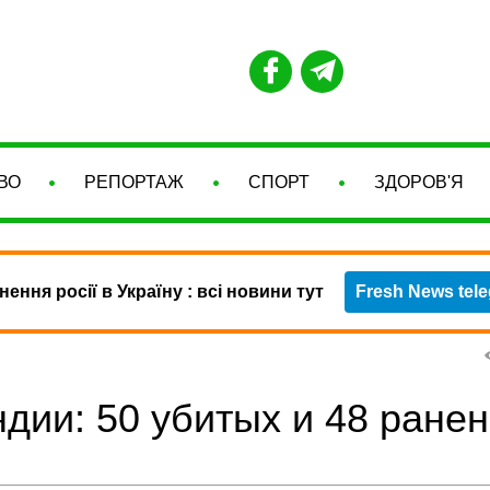
ВО
РЕПОРТАЖ
СПОРТ
ЗДОРОВ'Я
нення росії в Україну : всі новини тут
Fresh News tel
ндии: 50 убитых и 48 ране