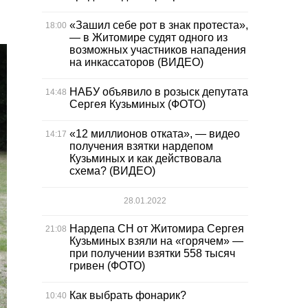
«Зашил себе рот в знак протеста»,
18:00
— в Житомире судят одного из
возможных участников нападения
на инкассаторов (ВИДЕО)
НАБУ объявило в розыск депутата
14:48
Сергея Кузьминых (ФОТО)
«12 миллионов отката», — видео
14:17
получения взятки нардепом
Кузьминых и как действовала
схема? (ВИДЕО)
28.01.2022
Нардепа СН от Житомира Сергея
21:08
Кузьминых взяли на «горячем» —
при получении взятки 558 тысяч
гривен (ФОТО)
Как выбрать фонарик?
10:40