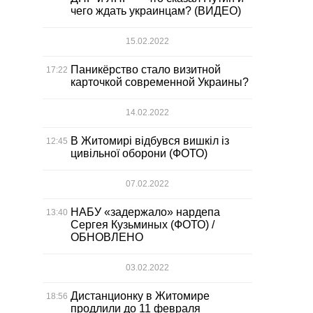
чего ждать украинцам? (ВИДЕО)
15.02.2022
Паникёрство стало визитной
17:22
карточкой современной Украины?
14.02.2022
В Житомирі відбувся вишкіл із
12:45
цивільної оборони (ФОТО)
07.02.2022
НАБУ «задержало» нардепа
13:40
Сергея Кузьминых (ФОТО) /
ОБНОВЛЕНО
03.02.2022
Дистанционку в Житомире
18:56
продлили до 11 февраля