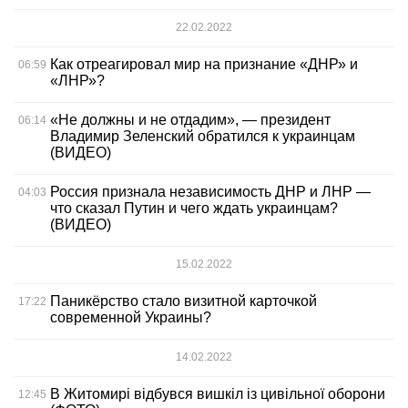
22.02.2022
Как отреагировал мир на признание «ДНР» и
06:59
«ЛНР»?
«Не должны и не отдадим», — президент
06:14
Владимир Зеленский обратился к украинцам
(ВИДЕО)
Россия признала независимость ДНР и ЛНР —
04:03
что сказал Путин и чего ждать украинцам?
(ВИДЕО)
15.02.2022
Паникёрство стало визитной карточкой
17:22
современной Украины?
14.02.2022
В Житомирі відбувся вишкіл із цивільної оборони
12:45