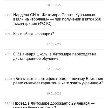
28.01.2022
Нардепа СН от Житомира Сергея Кузьминых
21:08
взяли на «горячем» — при получении взятки 558
тысяч гривен (ФОТО)
Как выбрать фонарик?
10:40
27.01.2022
С 31 января школы в Житомире переходят на
20:30
дистанционное обучение
22.01.2022
«Без масок и сертификатов», — почему Британия
11:35
резко смягчает карантин и чего ждать украинцам?
19.01.2022
Проезд в Житомире дорожает с 29 января —
14:23
сколько будем платить?