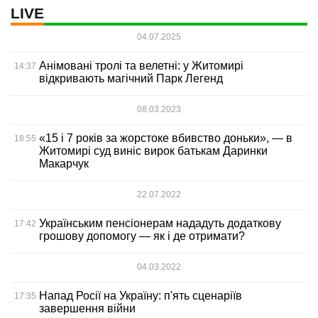
LIVE
04.07.2025
Анімовані тролі та велетні: у Житомирі
14:37
відкривають магічний Парк Легенд
08.03.2023
«15 і 7 років за жорстоке вбивство доньки», — в
18:55
Житомирі суд виніс вирок батькам Даринки
Макарчук
22.07.2022
Українським пенсіонерам нададуть додаткову
17:42
грошову допомогу — як і де отримати?
04.03.2022
Напад Росії на Україну: п'ять сценаріїв
17:35
завершення війни