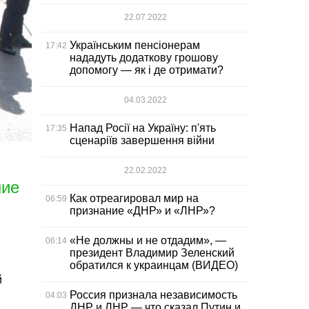
22.07.2022
Українським пенсіонерам
17:42
нададуть додаткову грошову
допомогу — як і де отримати?
04.03.2022
Напад Росії на Україну: п'ять
17:35
сценаріїв завершення війни
22.02.2022
ние
Как отреагировал мир на
06:59
признание «ДНР» и «ЛНР»?
«Не должны и не отдадим», —
06:14
президент Владимир Зеленский
обратился к украинцам (ВИДЕО)
й
Россия признала независимость
04:03
ДНР и ЛНР — что сказал Путин и