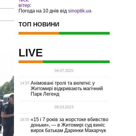
вітер:
Погода на 10 днів від
sinoptik.ua
ТОП НОВИНИ
LIVE
04.07.2025
Анімовані тролі та велетні: у
14:37
Житомирі відкривають магічний
Парк Легенд
08.03.2023
«15 і 7 років за жорстоке вбивство
18:55
доньки», — в Житомирі суд виніс
вирок батькам Даринки Макарчук