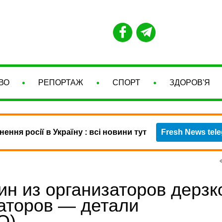
ВО
РЕПОРТАЖ
СПОРТ
ЗДОРОВ'Я
нення росії в Україну : всі новини тут
Fresh News tel
ин из организаторов дерзк
аторов — детали
О)