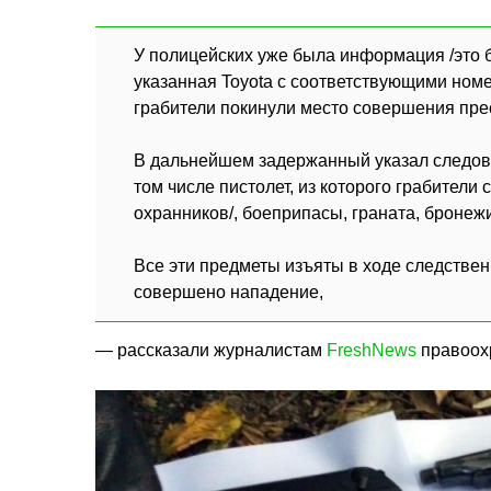
У полицейских уже была информация /это б
указанная Toyota с соответствующими ном
грабители покинули место совершения пре
В дальнейшем задержанный указал следова
том числе пистолет, из которого грабители 
охранников/, боеприпасы, граната, бронеж
Все эти предметы изъяты в ходе следстве
совершено нападение,
— рассказали журналистам
FreshNews
правоох