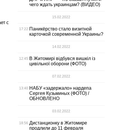
чего ждать украинцам? (ВИДЕО)
15.02.2022
ет с
Паникёрство стало визитной
17:22
карточкой современной Украины?
14.02.2022
В Житомирі відбувся вишкіл із
12:45
цивільної оборони (ФОТО)
07.02.2022
НАБУ «задержало» нардепа
13:40
Сергея Кузьминых (ФОТО) /
ОБНОВЛЕНО
03.02.2022
Дистанционку в Житомире
18:56
продлили до 11 февраля