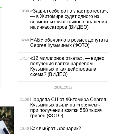
«Зашил себе рот в знак протеста»,
18:00
— в Житомире судят одного из
возможных участников нападения
на инкассаторов (ВИДЕО)
НАБУ объявило в розыск депутата
14:48
Сергея Кузьминых (ФОТО)
«12 миллионов отката», — видео
14:17
получения взятки нардепом
Кузьминых и как действовала
схема? (ВИДЕО)
28.01.2022
Нардепа СН от Житомира Сергея
21:08
Кузьминых взяли на «горячем» —
при получении взятки 558 тысяч
гривен (ФОТО)
Как выбрать фонарик?
10:40