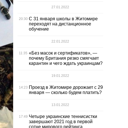
27.01.2022
С 31 января школы в Житомире
20:30
переходят на дистанционное
обучение
22.01.2022
«Без масок и сертификатов», —
11:35
почему Британия резко смягчает
карантин и чего ждать украинцам?
19.01.2022
Проезд в Житомире дорожает с 29
14:23
января — сколько будем платить?
13.01.2022
Четыре украинские теннисистки
17:49
завершают 2021 год в первой
сотне мирового рейтинга