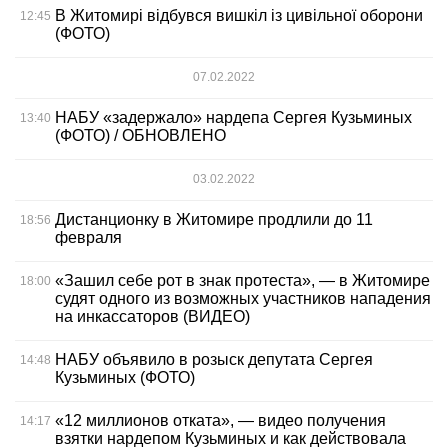
В Житомирі відбувся вишкіл із цивільної оборони
12:45
(ФОТО)
07.02.2022
НАБУ «задержало» нардепа Сергея Кузьминых
13:40
(ФОТО) / ОБНОВЛЕНО
03.02.2022
Дистанционку в Житомире продлили до 11
18:56
февраля
«Зашил себе рот в знак протеста», — в Житомире
18:00
судят одного из возможных участников нападения
на инкассаторов (ВИДЕО)
НАБУ объявило в розыск депутата Сергея
14:48
Кузьминых (ФОТО)
«12 миллионов отката», — видео получения
14:17
взятки нардепом Кузьминых и как действовала