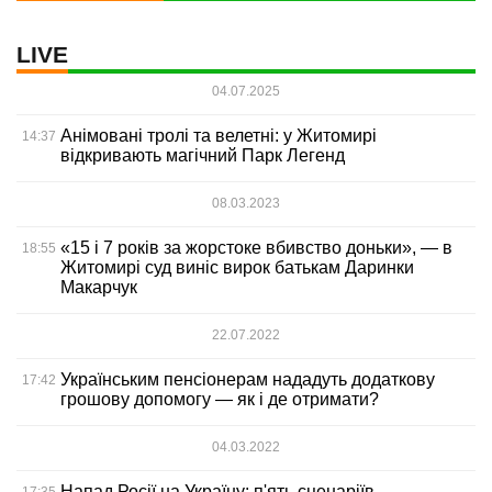
LIVE
04.07.2025
Анімовані тролі та велетні: у Житомирі
14:37
відкривають магічний Парк Легенд
08.03.2023
«15 і 7 років за жорстоке вбивство доньки», — в
18:55
Житомирі суд виніс вирок батькам Даринки
Макарчук
22.07.2022
Українським пенсіонерам нададуть додаткову
17:42
грошову допомогу — як і де отримати?
04.03.2022
Напад Росії на Україну: п'ять сценаріїв
17:35