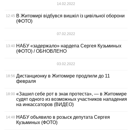
14.02.2022
В Житомирі відбувся вишкіл із цивільної оборони
12:45
(ФОТО)
07.02.2022
НАБУ «задержало» нардепа Сергея Кузьминых
13:40
(ФОТО) / ОБНОВЛЕНО
03.02.2022
Дистанционку в Житомире продлили до 11
18:56
февраля
«Зашил себе рот в знак протеста», — в Житомире
18:00
судят одного из возможных участников нападения
на инкассаторов (ВИДЕО)
НАБУ объявило в розыск депутата Сергея
14:48
Кузьминых (ФОТО)