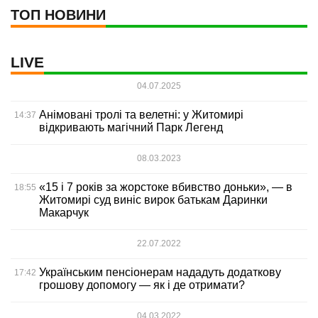
ТОП НОВИНИ
LIVE
04.07.2025
Анімовані тролі та велетні: у Житомирі
14:37
відкривають магічний Парк Легенд
08.03.2023
«15 і 7 років за жорстоке вбивство доньки», — в
18:55
Житомирі суд виніс вирок батькам Даринки
Макарчук
22.07.2022
Українським пенсіонерам нададуть додаткову
17:42
грошову допомогу — як і де отримати?
04.03.2022