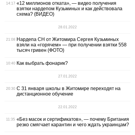
«12 миллионов отката», — видео получения
14:17
взятки нардепом Кузьминых и как действовала
схема? (ВИДЕО)
28.01.2022
Нардепа СН от Житомира Сергея Кузьминых
21:08
взяли на «горячем» — при получении взятки 558
тысяч гривен (ФОТО)
Как выбрать фонарик?
10:40
27.01.2022
С 31 января школы в Житомире переходят на
20:30
дистанционное обучение
22.01.2022
«Без масок и сертификатов», — почему Британия
11:35
резко смягчает карантин и чего ждать украинцам?