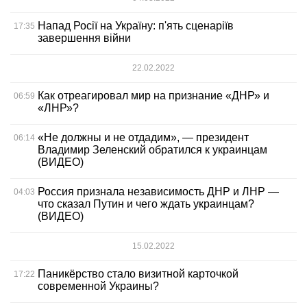
Напад Росії на Україну: п'ять сценаріїв
17:35
завершення війни
22.02.2022
Как отреагировал мир на признание «ДНР» и
06:59
«ЛНР»?
«Не должны и не отдадим», — президент
06:14
Владимир Зеленский обратился к украинцам
(ВИДЕО)
Россия признала независимость ДНР и ЛНР —
04:03
что сказал Путин и чего ждать украинцам?
(ВИДЕО)
15.02.2022
Паникёрство стало визитной карточкой
17:22
современной Украины?