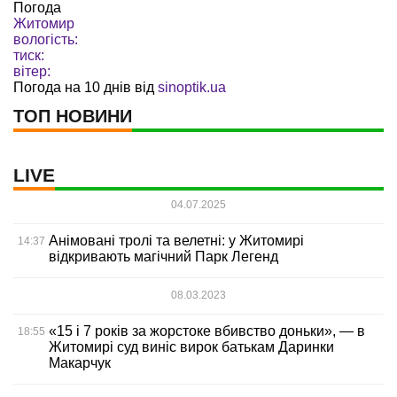
Погода
Житомир
вологість:
тиск:
вітер:
Погода на 10 днів від
sinoptik.ua
ТОП НОВИНИ
LIVE
04.07.2025
Анімовані тролі та велетні: у Житомирі
14:37
відкривають магічний Парк Легенд
08.03.2023
«15 і 7 років за жорстоке вбивство доньки», — в
18:55
Житомирі суд виніс вирок батькам Даринки
Макарчук