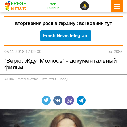
FRESH
топ
новини
NEWS
вторгнення росії в Україну : всі новини тут
Fresh News telegram
05.11.2018 17:09:00
2085
"Верю. Жду. Молюсь" - документальный
фильм
АФІША
СУСПІЛЬСТВО
КУЛЬТУРА
ПОДІЇ