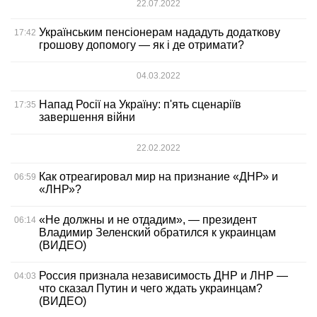
22.07.2022
Українським пенсіонерам нададуть додаткову
17:42
грошову допомогу — як і де отримати?
04.03.2022
Напад Росії на Україну: п'ять сценаріїв
17:35
завершення війни
22.02.2022
Как отреагировал мир на признание «ДНР» и
06:59
«ЛНР»?
«Не должны и не отдадим», — президент
06:14
Владимир Зеленский обратился к украинцам
(ВИДЕО)
Россия признала независимость ДНР и ЛНР —
04:03
что сказал Путин и чего ждать украинцам?
(ВИДЕО)