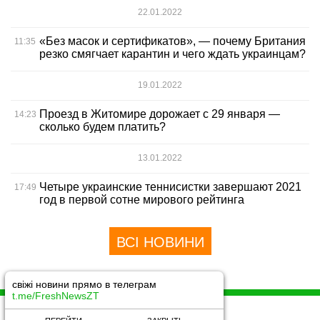
22.01.2022
«Без масок и сертификатов», — почему Британия
11:35
резко смягчает карантин и чего ждать украинцам?
19.01.2022
Проезд в Житомире дорожает с 29 января —
14:23
сколько будем платить?
13.01.2022
Четыре украинские теннисистки завершают 2021
17:49
год в первой сотне мирового рейтинга
ВСІ НОВИНИ
свіжі новини прямо в телеграм
t.me/FreshNewsZT
© 2018 -2021 All rights reserved