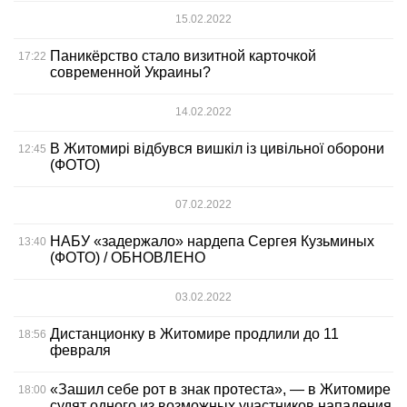
15.02.2022
Паникёрство стало визитной карточкой
17:22
современной Украины?
14.02.2022
В Житомирі відбувся вишкіл із цивільної оборони
12:45
(ФОТО)
07.02.2022
НАБУ «задержало» нардепа Сергея Кузьминых
13:40
(ФОТО) / ОБНОВЛЕНО
03.02.2022
Дистанционку в Житомире продлили до 11
18:56
февраля
«Зашил себе рот в знак протеста», — в Житомире
18:00
судят одного из возможных участников нападения