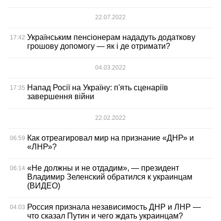
22.07.2022
Українським пенсіонерам нададуть додаткову
17:42
грошову допомогу — як і де отримати?
04.03.2022
Напад Росії на Україну: п'ять сценаріїв
17:35
завершення війни
22.02.2022
Как отреагировал мир на признание «ДНР» и
06:59
«ЛНР»?
«Не должны и не отдадим», — президент
06:14
Владимир Зеленский обратился к украинцам
(ВИДЕО)
Россия признала независимость ДНР и ЛНР —
04:03
что сказал Путин и чего ждать украинцам?