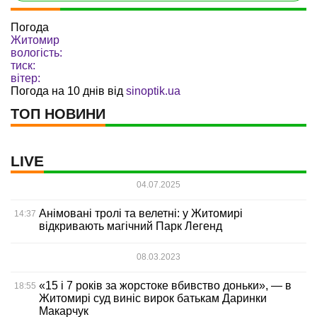
Погода
Житомир
вологість:
тиск:
вітер:
Погода на 10 днів від
sinoptik.ua
ТОП НОВИНИ
LIVE
04.07.2025
Анімовані тролі та велетні: у Житомирі
14:37
відкривають магічний Парк Легенд
08.03.2023
«15 і 7 років за жорстоке вбивство доньки», — в
18:55
Житомирі суд виніс вирок батькам Даринки
Макарчук