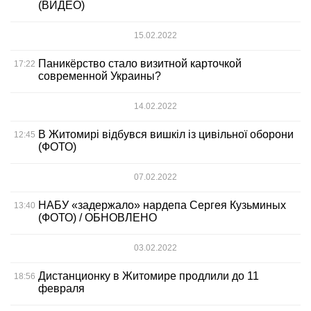
(ВИДЕО)
15.02.2022
Паникёрство стало визитной карточкой
17:22
современной Украины?
14.02.2022
В Житомирі відбувся вишкіл із цивільної оборони
12:45
(ФОТО)
07.02.2022
НАБУ «задержало» нардепа Сергея Кузьминых
13:40
(ФОТО) / ОБНОВЛЕНО
03.02.2022
Дистанционку в Житомире продлили до 11
18:56
февраля