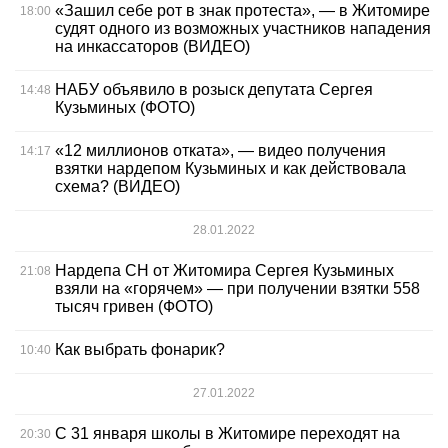
«Зашил себе рот в знак протеста», — в Житомире
18:00
судят одного из возможных участников нападения
на инкассаторов (ВИДЕО)
НАБУ объявило в розыск депутата Сергея
14:48
Кузьминых (ФОТО)
«12 миллионов отката», — видео получения
14:17
взятки нардепом Кузьминых и как действовала
схема? (ВИДЕО)
28.01.2022
Нардепа СН от Житомира Сергея Кузьминых
21:08
взяли на «горячем» — при получении взятки 558
тысяч гривен (ФОТО)
Как выбрать фонарик?
10:40
27.01.2022
С 31 января школы в Житомире переходят на
20:30