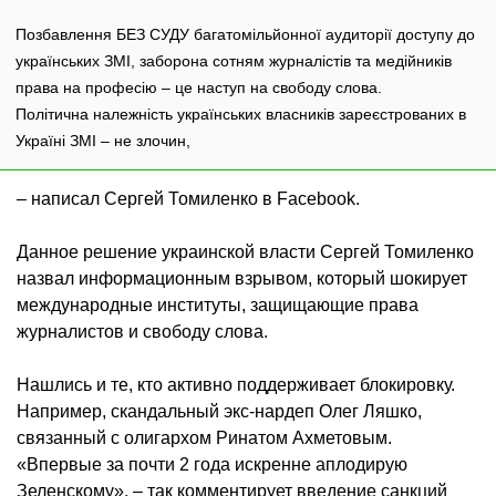
Позбавлення БЕЗ СУДУ багатомільйонної аудиторії доступу до
українських ЗМІ, заборона сотням журналістів та медійників
права на професію – це наступ на свободу слова.
Політична належність українських власників зареєстрованих в
Україні ЗМІ – не злочин,
– написал Сергей Томиленко в Facebook.
Данное решение украинской власти Сергей Томиленко
назвал информационным взрывом, который шокирует
международные институты, защищающие права
журналистов и свободу слова.
Нашлись и те, кто активно поддерживает блокировку.
Например, скандальный экс-нардеп Олег Ляшко,
связанный с олигархом Ринатом Ахметовым.
«Впервые за почти 2 года искренне аплодирую
Зеленскому», – так комментирует введение санкций