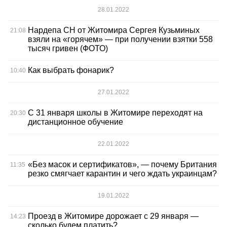
28.01.2022
Нардепа СН от Житомира Сергея Кузьминых
21:08
взяли на «горячем» — при получении взятки 558
тысяч гривен (ФОТО)
Как выбрать фонарик?
10:40
27.01.2022
С 31 января школы в Житомире переходят на
20:30
дистанционное обучение
22.01.2022
«Без масок и сертификатов», — почему Британия
11:35
резко смягчает карантин и чего ждать украинцам?
19.01.2022
Проезд в Житомире дорожает с 29 января —
14:23
сколько будем платить?