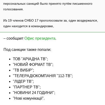
персональных санкций было принято путём письменного
голосования.
Из 19 членов СНБО 17 проголосовали за, один воздержался,
один находится в командировке,
– сообщает
Офис президента
.
Под санкции также попали:
ТОВ "АРІАДНА ТВ";
"НОВИЙ ФОРМАТ ТВ";
"ТВ ВИБІР";
"ТЕЛЕРАДІОКОМПАНІЯ "112-ТВ";
"ЛІДЕР ТВ";
"ПАРТНЕР ТВ";
"НОВИНИ 24 ГОДИНИ";
"Нові комунікації".