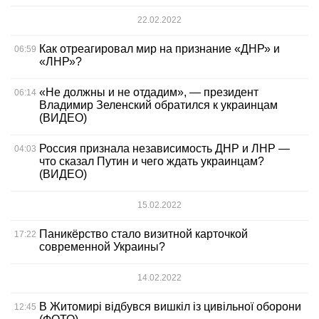
22.02.2022
Как отреагировал мир на признание «ДНР» и
06:59
«ЛНР»?
«Не должны и не отдадим», — президент
06:14
Владимир Зеленский обратился к украинцам
(ВИДЕО)
Россия признала независимость ДНР и ЛНР —
04:03
что сказал Путин и чего ждать украинцам?
(ВИДЕО)
15.02.2022
Паникёрство стало визитной карточкой
17:22
современной Украины?
14.02.2022
В Житомирі відбувся вишкіл із цивільної оборони
12:45