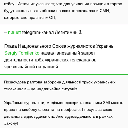
кейсу. Источник указывает, что для усиления позиции в торгах
будут использовать обыски на всех телеканалах и СМИ,
которые «не нравятся» ОП,
–
пишет
telegram-канал Легитимный.
Глава Национального Союза журналистов Украины
Sergiy Tomilenko
назвал внезапный запрет
деятельности трёх украинских телеканалов
чрезвычайной ситуацией.
Позасудова раптова заборона діяльності трьох українських
телеканалів – це надзвичайна ситуація.
Українські журналісти, медіаменеджери та власники ЗМІ мають
право на свободу слова та на професію. І несуть за свою
діяльність відповідальність. Але відповідальність в рамках
Закону!