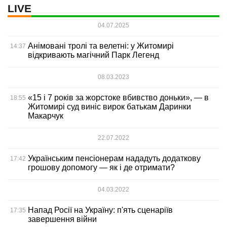
LIVE
04.07.2025
Анімовані тролі та велетні: у Житомирі
14:37
відкривають магічний Парк Легенд
08.03.2023
«15 і 7 років за жорстоке вбивство доньки», — в
18:55
Житомирі суд виніс вирок батькам Даринки
Макарчук
22.07.2022
Українським пенсіонерам нададуть додаткову
17:42
грошову допомогу — як і де отримати?
04.03.2022
Напад Росії на Україну: п'ять сценаріїв
17:35
завершення війни