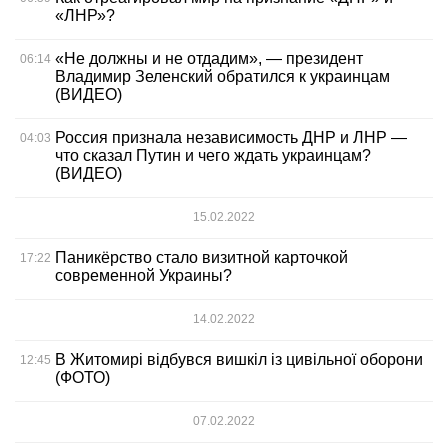
«ЛНР»?
«Не должны и не отдадим», — президент
06:14
Владимир Зеленский обратился к украинцам
(ВИДЕО)
Россия признала независимость ДНР и ЛНР —
04:03
что сказал Путин и чего ждать украинцам?
(ВИДЕО)
15.02.2022
Паникёрство стало визитной карточкой
17:22
современной Украины?
14.02.2022
В Житомирі відбувся вишкіл із цивільної оборони
12:45
(ФОТО)
07.02.2022