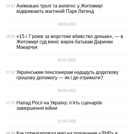
Анімовані тролі та велетні: у Житомирі
14:37
відкривають магічний Парк Легенд
08.03.2023
«15 і 7 років за жорстоке вбивство доньки», — в
18:55
Житомирі суд виніс вирок батькам Даринки
Макарчук
22.07.2022
Українським пенсіонерам нададуть додаткову
17:42
грошову допомогу — як і де отримати?
04.03.2022
Напад Росії на Україну: п'ять сценаріїв
17:35
завершення війни
22.02.2022
Как отреагировал мир на признание «ДНР» и
06:59