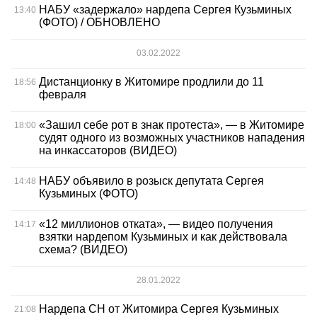
НАБУ «задержало» нардепа Сергея Кузьминых
13:40
(ФОТО) / ОБНОВЛЕНО
03.02.2022
Дистанционку в Житомире продлили до 11
18:56
февраля
«Зашил себе рот в знак протеста», — в Житомире
18:00
судят одного из возможных участников нападения
на инкассаторов (ВИДЕО)
НАБУ объявило в розыск депутата Сергея
14:48
Кузьминых (ФОТО)
«12 миллионов отката», — видео получения
14:17
взятки нардепом Кузьминых и как действовала
схема? (ВИДЕО)
28.01.2022
Нардепа СН от Житомира Сергея Кузьминых
21:08