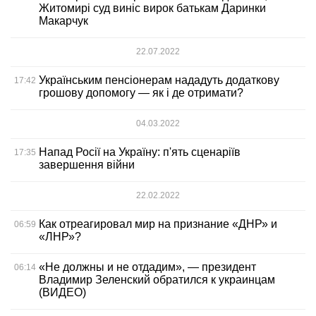
Житомирі суд виніс вирок батькам Даринки
Макарчук
22.07.2022
Українським пенсіонерам нададуть додаткову
17:42
грошову допомогу — як і де отримати?
04.03.2022
Напад Росії на Україну: п'ять сценаріїв
17:35
завершення війни
22.02.2022
Как отреагировал мир на признание «ДНР» и
06:59
«ЛНР»?
«Не должны и не отдадим», — президент
06:14
Владимир Зеленский обратился к украинцам
(ВИДЕО)