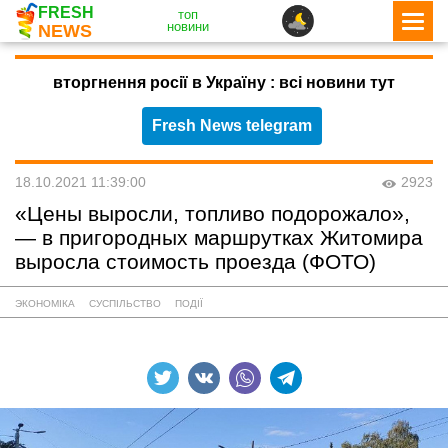
FRESH
топ
новини
NEWS
вторгнення росії в Україну : всі новини тут
Fresh News telegram
18.10.2021 11:39:00
2923
«Цены выросли, топливо подорожало»,
— в пригородных маршрутках Житомира
выросла стоимость проезда (ФОТО)
ЭКОНОМІКА
СУСПІЛЬСТВО
ПОДІЇ