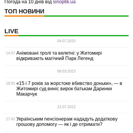
Погода на 10 днів від
sinoptik.ua
ТОП НОВИНИ
LIVE
04.07.2025
Анімовані тролі та велетні: у Житомирі
14:37
відкривають магічний Парк Легенд
08.03.2023
«15 і 7 років за жорстоке вбивство доньки», — в
18:55
Житомирі суд виніс вирок батькам Даринки
Макарчук
22.07.2022
Українським пенсіонерам нададуть додаткову
17:42
грошову допомогу — як і де отримати?