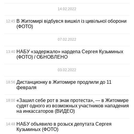
14.02.2022
В Житомирі відбувся вишкіл із цивільної оборони
12:45
(ФОТО)
07.02.2022
НАБУ «задержало» нардепа Сергея Кузьминых
13:40
(ФОТО) / ОБНОВЛЕНО
03.02.2022
Дистанционку в Житомире продлили до 11
18:56
февраля
«Зашил себе рот в знак протеста», — в Житомире
18:00
судят одного из возможных участников нападения
на инкассаторов (ВИДЕО)
НАБУ объявило в розыск депутата Сергея
14:48
Кузьминых (ФОТО)