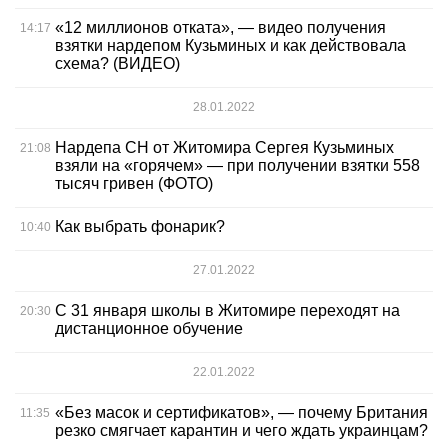
«12 миллионов отката», — видео получения
14:17
взятки нардепом Кузьминых и как действовала
схема? (ВИДЕО)
28.01.2022
Нардепа СН от Житомира Сергея Кузьминых
21:08
взяли на «горячем» — при получении взятки 558
тысяч гривен (ФОТО)
Как выбрать фонарик?
10:40
27.01.2022
С 31 января школы в Житомире переходят на
20:30
дистанционное обучение
22.01.2022
«Без масок и сертификатов», — почему Британия
11:35
резко смягчает карантин и чего ждать украинцам?