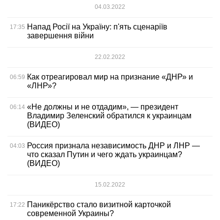
04.03.2022
Напад Росії на Україну: п'ять сценаріїв
17:35
завершення війни
22.02.2022
Как отреагировал мир на признание «ДНР» и
06:59
«ЛНР»?
«Не должны и не отдадим», — президент
06:14
Владимир Зеленский обратился к украинцам
(ВИДЕО)
Россия признала независимость ДНР и ЛНР —
04:03
что сказал Путин и чего ждать украинцам?
(ВИДЕО)
15.02.2022
Паникёрство стало визитной карточкой
17:22
современной Украины?