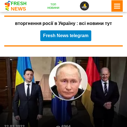
FRESH
топ
новини
NEWS
вторгнення росії в Україну : всі новини тут
Fresh News telegram
6964
22.02.2022