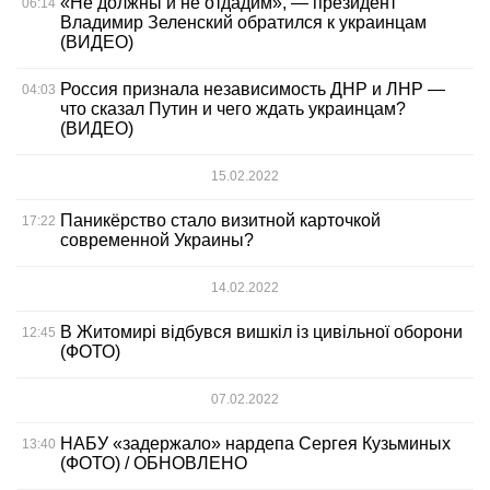
«Не должны и не отдадим», — президент
06:14
Владимир Зеленский обратился к украинцам
(ВИДЕО)
Россия признала независимость ДНР и ЛНР —
04:03
что сказал Путин и чего ждать украинцам?
(ВИДЕО)
15.02.2022
Паникёрство стало визитной карточкой
17:22
современной Украины?
14.02.2022
В Житомирі відбувся вишкіл із цивільної оборони
12:45
(ФОТО)
07.02.2022
НАБУ «задержало» нардепа Сергея Кузьминых
13:40
(ФОТО) / ОБНОВЛЕНО