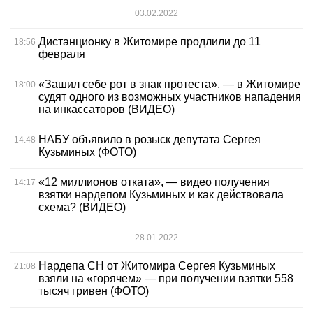
03.02.2022
Дистанционку в Житомире продлили до 11
18:56
февраля
«Зашил себе рот в знак протеста», — в Житомире
18:00
судят одного из возможных участников нападения
на инкассаторов (ВИДЕО)
НАБУ объявило в розыск депутата Сергея
14:48
Кузьминых (ФОТО)
«12 миллионов отката», — видео получения
14:17
взятки нардепом Кузьминых и как действовала
схема? (ВИДЕО)
28.01.2022
Нардепа СН от Житомира Сергея Кузьминых
21:08
взяли на «горячем» — при получении взятки 558
тысяч гривен (ФОТО)