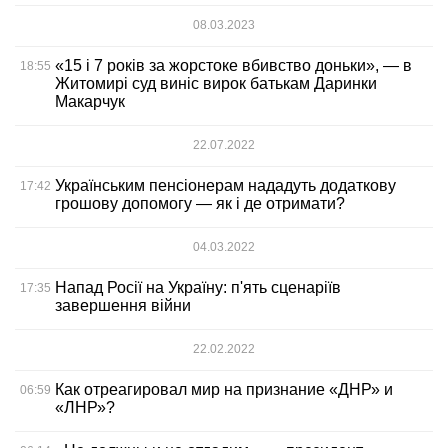
08.03.2023
«15 і 7 років за жорстоке вбивство доньки», — в
18:55
Житомирі суд виніс вирок батькам Даринки
Макарчук
22.07.2022
Українським пенсіонерам нададуть додаткову
17:42
грошову допомогу — як і де отримати?
04.03.2022
Напад Росії на Україну: п'ять сценаріїв
17:35
завершення війни
22.02.2022
Как отреагировал мир на признание «ДНР» и
06:59
«ЛНР»?