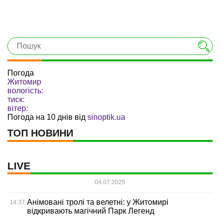
Погода
Житомир
вологість:
тиск:
вітер:
Погода на 10 днів від
sinoptik.ua
ТОП НОВИНИ
LIVE
04.07.2025
Анімовані тролі та велетні: у Житомирі
14:37
відкривають магічний Парк Легенд