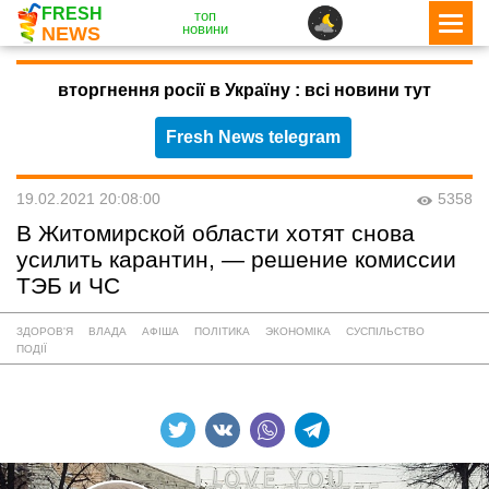
FRESH
топ
новини
NEWS
вторгнення росії в Україну : всі новини тут
Fresh News telegram
19.02.2021 20:08:00
5358
В Житомирской области хотят снова
усилить карантин, — решение комиссии
ТЭБ и ЧС
ЗДОРОВ'Я
ВЛАДА
АФІША
ПОЛІТИКА
ЭКОНОМІКА
СУСПІЛЬСТВО
ПОДІЇ