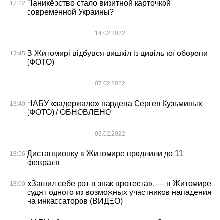
Паникёрство стало визитной карточкой
17:22
современной Украины?
14.02.2022
В Житомирі відбувся вишкіл із цивільної оборони
12:45
(ФОТО)
07.02.2022
НАБУ «задержало» нардепа Сергея Кузьминых
13:40
(ФОТО) / ОБНОВЛЕНО
03.02.2022
Дистанционку в Житомире продлили до 11
18:56
февраля
«Зашил себе рот в знак протеста», — в Житомире
18:00
судят одного из возможных участников нападения
на инкассаторов (ВИДЕО)