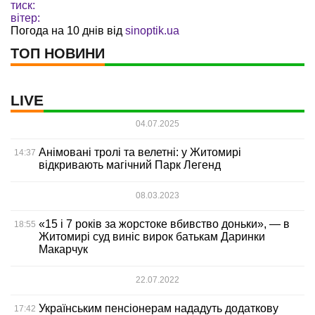
тиск:
вітер:
Погода на 10 днів від
sinoptik.ua
ТОП НОВИНИ
LIVE
04.07.2025
Анімовані тролі та велетні: у Житомирі
14:37
відкривають магічний Парк Легенд
08.03.2023
«15 і 7 років за жорстоке вбивство доньки», — в
18:55
Житомирі суд виніс вирок батькам Даринки
Макарчук
22.07.2022
Українським пенсіонерам нададуть додаткову
17:42