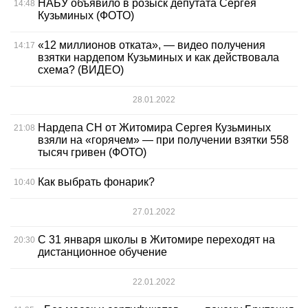
НАБУ объявило в розыск депутата Сергея
14:48
Кузьминых (ФОТО)
«12 миллионов отката», — видео получения
14:17
взятки нардепом Кузьминых и как действовала
схема? (ВИДЕО)
28.01.2022
Нардепа СН от Житомира Сергея Кузьминых
21:08
взяли на «горячем» — при получении взятки 558
тысяч гривен (ФОТО)
Как выбрать фонарик?
10:40
27.01.2022
С 31 января школы в Житомире переходят на
20:30
дистанционное обучение
22.01.2022