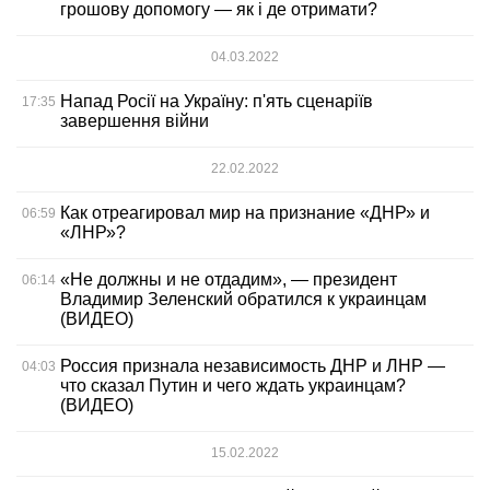
грошову допомогу — як і де отримати?
04.03.2022
Напад Росії на Україну: п'ять сценаріїв
17:35
завершення війни
22.02.2022
Как отреагировал мир на признание «ДНР» и
06:59
«ЛНР»?
«Не должны и не отдадим», — президент
06:14
Владимир Зеленский обратился к украинцам
(ВИДЕО)
Россия признала независимость ДНР и ЛНР —
04:03
что сказал Путин и чего ждать украинцам?
(ВИДЕО)
15.02.2022