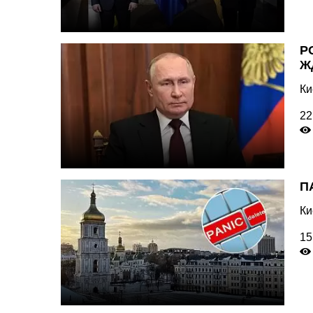
Р
Ж
Ки
22
П
Ки
15