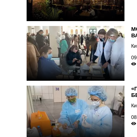
М
В
Ки
09
«
Б
Ки
08