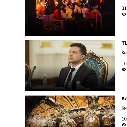
31
Т
Ки
16
К
Ки
10