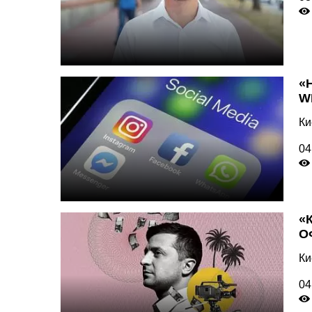
«
W
Ки
04
«
О
Ки
04