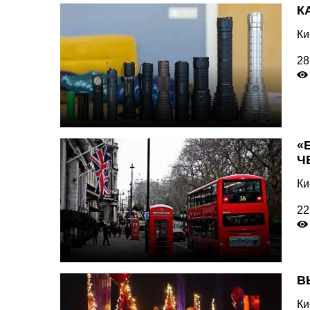
К
Ки
28
«
Ч
Ки
22
В
Ки