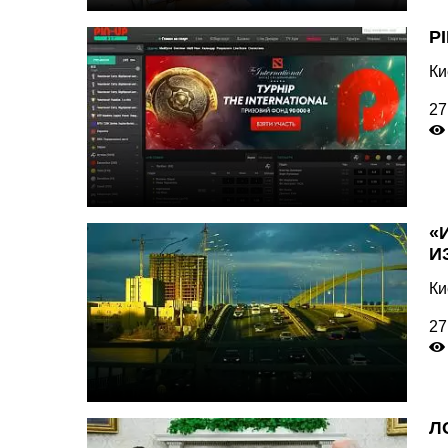
P
Ки
27
«
И
Ки
27
Л