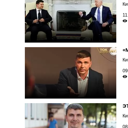
Ки
11
«
Ки
09
Э
Ки
08