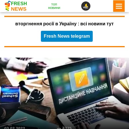
FRESH
топ
новини
NEWS
вторгнення росії в Україну : всі новини тут
Fresh News telegram
6775
03.02.2022